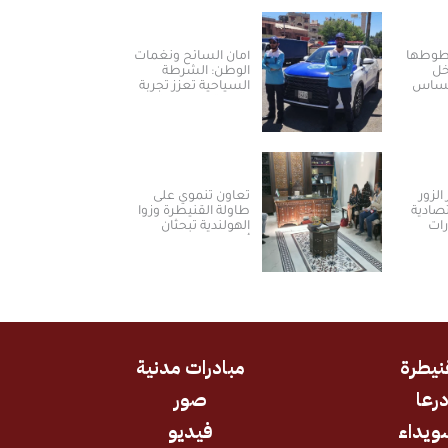
خطوطها
أمان السائح ونغمات
خل
الوطن: الشرطة
لمساس
السياحية تعزز تجربة
العودة والسياحة في
سوريا
الزور
تعاون تنموي على
تصادية
طاولة القنيطرة وزوا
رات
الهولندية تبحثان
أولويات المرحلة
المقبلة
نيطرة
مبادرات مدنية
رعا
صور
ويداء
فيديو