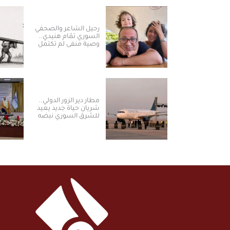
رحيل الشاعر والصحفي
السوري تمّام هنيدي..
وصية منفى لم تكتمل
مطار دير الزور الدولي..
شريان حياة جديد يعيد
للشرق السوري نبضه
ومكانته الاستراتيجية