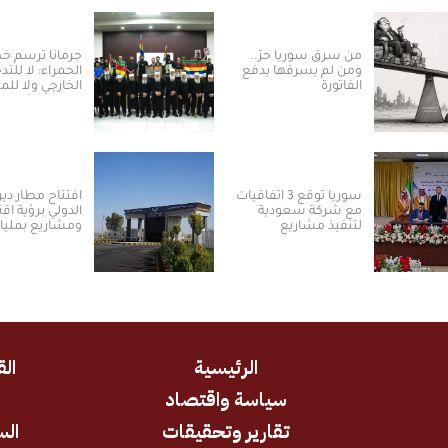
من سرق سوريا حرّ..
جرمانا ترسم 
ومن لم يسرقها يدفع
الحمراء: لا للتد
الفاتورة
الخارجي ولا ل
بالسلم الأهلي
سوريا توقع 3 اتفاقيات
افتتاح مطار دير 
مع شركة سعودية
الدولي برؤية اق
لتنفيذ مشاريع
ومشاريع بمليا
الكهرباء من الطاقة
الدولارات ​
الشمسية
الرئيسية
الق
سياسة واقتصاد
د
تقارير وتحقيقات
الس