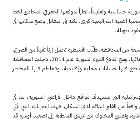
ورية حساسية وتعقيداً، نظراً لموقعها الجغرافي المحاذي لخط
حها أهمية استراتيجية كبرى، لكنه في المقابل وضع سكانها في
عقود طويلة.
ل أجزاء واسعة من المحافظة، ظلّت القنيطرة تحمل إرثاً ثقيلاً من الصراع،
لا يزال حاضراً في بنيتها التحتية المتهالكة وذاكرة أبنائها. ومع اندلاع الثورة السورية عام 2011، دخلت المحافظة
اطع فيها حسابات محلية وإقليمية، وتتعاظم فيها المخاطر
إسرائيلية التي تستهدف مواقع داخل الأراضي السورية، بما في
اقعاً من القلق الدائم لدى السكان. فهذه الضربات، التي تأتي
اشرة، وتغذي المخاوف من انزلاق المنطقة إلى تصعيد أوسع قد