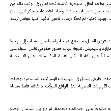
ذي يواجه أهالي القنيطرة. فالمحافظة تعاني في الوقت ذاته من
يد من صعوبة الحياة اليومية. انقطاعات متكررة في التيار
، وبنية تحتية لم تحظَ بإعادة تأهيل كافية، كلها عوامل ترسم
در فرص العمل، ما يدفع شريحة واسعة من الشباب إلى الهجرة
متزايد بالتهميش، نتيجة غياب حضور حكومي فاعل، سواء على
 سلباً على ثقة السكان بقدرة المؤسسات على الاستجابة
ضغط خارجي يتمثل في التهديدات الإسرائيلية المستمرة، وضغط
أولويات التنموية. هذا الواقع المركّب لا يفاقم فقط معاناة
فتوحاً على احتمالات متعددة، تتراوح بين استمرار الوضع