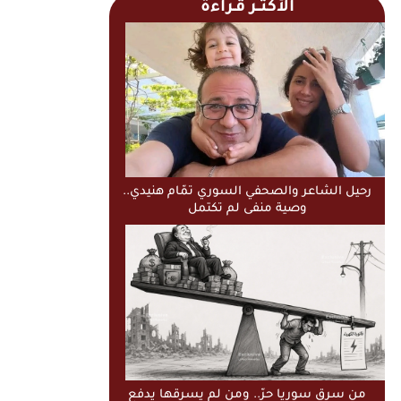
الأكثــر قـراءة
رحيل الشاعر والصحفي السوري تمّام هنيدي..
وصية منفى لم تكتمل
من سرق سوريا حرّ.. ومن لم يسرقها يدفع