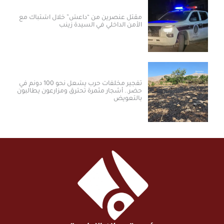
مقتل عنصرين من “داعش” خلال اشتباك مع
الأمن الداخلي في السيدة زينب
تفجير مخلفات حرب يشعل نحو 100 دونم في
حضر.. أشجار مثمرة تحترق ومزارعون يطالبون
بالتعويض