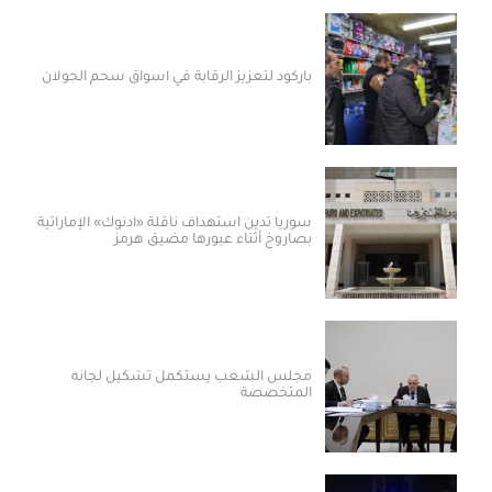
باركود لتعزيز الرقابة في أسواق سحم الجولان
سوريا تدين استهداف ناقلة «أدنوك» الإماراتية
بصاروخ أثناء عبورها مضيق هرمز
مجلس الشعب يستكمل تشكيل لجانه
المتخصصة