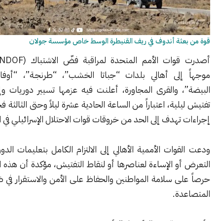
عثة أندوف في ريف القنيطرة الوسط خاص مؤسسة جولان
أصدرت قوات الأمم المتحدة لمراقبة فضّ الاشتباك (UNDOF) تعميماً
إلى أهالي بلدات “جباتا الخشب”، “طرنجـة”، “أوفانيا”، “عين
، والقرى المجاورة، أعلنت فيه عزمها تسيير دوريات وإقامة نقاط
ية، اعتباراً من الساعة الحادية عشرة ليلاً وحتى الثالثة فجراً، في إطار
تهدف إلى الحد من خروقات قوات الاحتلال الإسرائيلي في المنطقة.
وات الأممية الأهالي إلى الالتزام الكامل بتعليمات الدوريات وعدم
و الإساءة لعناصرها أو لنقاط التفتيش، مؤكدة أن هذه الخطوة تأتي
ى سلامة المواطنين والحفاظ على الأمن والاستقرار في ظل التوترات
دة.