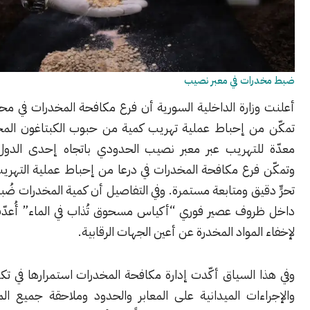
ات في معبر نصيب
زارة الداخلية السورية أن فرع مكافحة المخدرات في محافظة درعا،
ن إحباط عملية تهريب كمية من حبوب الكبتاغون المخدرة، كانت
لتهريب عبر معبر نصيب الحدودي باتجاه إحدى الدول المجاورة.
فرع مكافحة المخدرات في درعا من إحباط عملية التهريب هذه بعد
يق ومتابعة مستمرة. وفي التفاصيل أن كمية المخدرات ضُبطت مخبأة
وف عصير فوري “أكياس مسحوق تُذاب في الماء” أُعدّت خصوصاً
لمواد المخدرة عن أعين الجهات الرقابية.
السياق أكّدت إدارة مكافحة المخدرات استمرارها في تكثيف الرقابة
ءات الميدانية على المعابر والحدود وملاحقة جميع المتورطين في