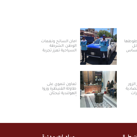
خطوطها
أمان السائح ونغمات
خل
الوطن: الشرطة
لمساس
السياحية تعزز تجربة
العودة والسياحة في
سوريا
الزور
تعاون تنموي على
تصادية
طاولة القنيطرة وزوا
رات
الهولندية تبحثان
أولويات المرحلة
المقبلة
نيطرة
مبادرات مدنية