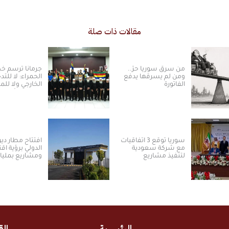
مقالات ذات صلة
من سرق سوريا حرّ..
جرمانا ترسم 
ومن لم يسرقها يدفع
الحمراء: لا للتد
الفاتورة
الخارجي ولا ل
بالسلم الأهلي
سوريا توقع 3 اتفاقيات
افتتاح مطار دير 
مع شركة سعودية
الدولي برؤية اق
لتنفيذ مشاريع
ومشاريع بمليا
الكهرباء من الطاقة
الدولارات ​
الشمسية
الرئيسية
الق