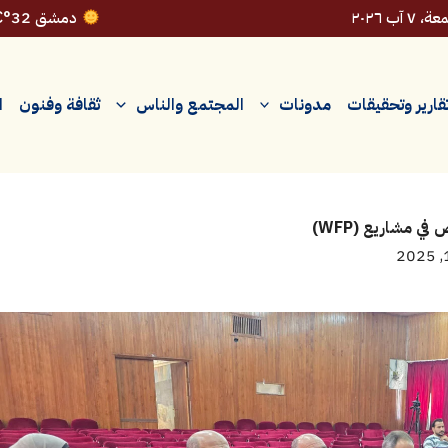
 ٧ آب ٢٠٢٦
دمشق 32°C
قارير وتحقيقات
مدونات
المجتمع والناس
ثقافة وفنون
ا
ي مشاريع (WFP)