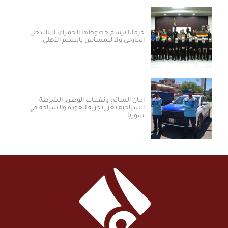
جرمانا ترسم خطوطها الحمراء: لا للتدخل
الخارجي ولا للمساس بالسلم الأهلي
أمان السائح ونغمات الوطن: الشرطة
السياحية تعزز تجربة العودة والسياحة في
سوريا