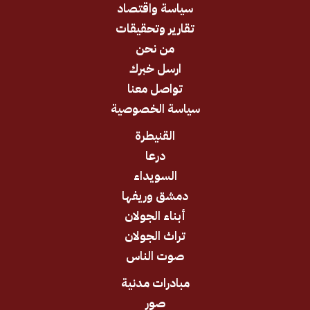
سياسة واقتصاد
تقارير وتحقيقات
من نحن
ارسل خبرك
تواصل معنا
سياسة الخصوصية
القنيطرة
درعا
السويداء
دمشق وريفها
أبناء الجولان
تراث الجولان
صوت الناس
مبادرات مدنية
صور