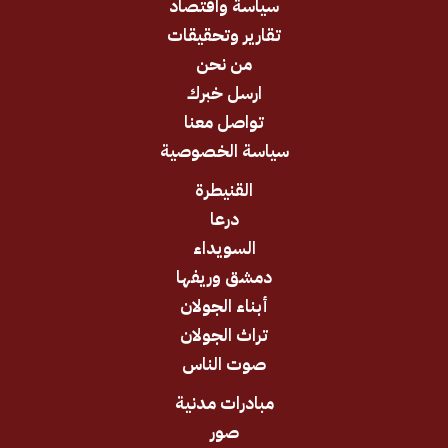
سياسة واقتصاد
تقارير وتحقيقات
من نحن
ارسل خبرك
تواصل معنا
سياسة الخصوصية
القنيطرة
درعا
السويداء
دمشق وريفها
أبناء الجولان
تراث الجولان
صوت الناس
مبادرات مدنية
صور