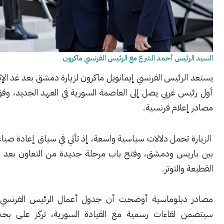
ئيس أحمد الشرع مع الرئيس الفرنسي ماكرون
رئيس الفرنسي إيمانويل ماكرون لزيارة دمشق بعد غد الإثنين، ليكون
 غربي يصل إلى العاصمة السورية في العهد الجديد، وفق ما أوردته
علام فرنسية.
تحمل دلالات سياسية واسعة، إذ تأتي في سياق إعادة صياغة العلاقات
يس ودمشق، وفتح باب مرحلة جديدة من التعاون بعد سنوات من
والتوتر.
دبلوماسية أوضحت أن جدول أعمال الرئيس الفرنسي في دمشق
لقاءات رسمية مع القيادة السورية، تركز على بحث الملفات