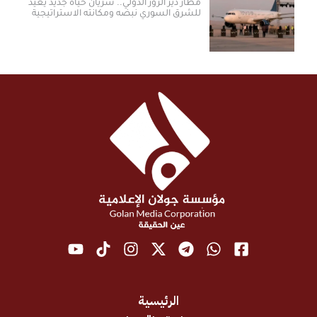
مطار دير الزور الدولي.. شريان حياة جديد يعيد
للشرق السوري نبضه ومكانته الاستراتيجية
الرئيسية