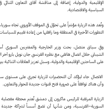
ة والدولية، إضافة إلى مناقشة آفاق التعاون الثنائي في المجالات
 والاقتصادية.
ه الزيارة مؤشراً على تحوّل في الموقف الأوروبي تجاه سوريا، خاصة بعد
 الأخيرة في المنطقة وما رافقها من إعادة تقييم للسياسات الغربية.
ق متصل، بحث وزير الخارجية والمغتربين السوري أسعد حسن
 خلال اتصال هاتفي مع نظيره الفرنسي جان نويل بارو آخر المستجدات
حتين الإقليمية والدولية، وسبل تعزيز العلاقات الثنائية بين البلدين.
 جاء ليؤكد أن التحضيرات للزيارة تجري على مستوى سياسي رفيع،
 توافقاً على ضرورة فتح قنوات جديدة للحوار والتعاون.
المرتقبة للرئيس ماكرون إلى دمشق تُعتبر محطة مفصلية في العلاقات
–الفرنسية، ومن شأنها أن تضع أسساً لشراكة جديدة تتجاوز إرث