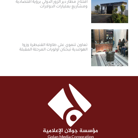
افتتاح مطار دير الزور الدولي برؤية اقتصادية
ومشاريع بمليارات الدولارات ​
تعاون تنموي على طاولة القنيطرة وزوا
الهولندية تبحثان أولويات المرحلة المقبلة