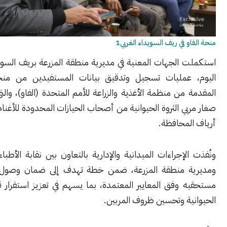
 في ريف السويداء الغربي1
الجهات المعنية في مديرية منطقة المزرعة بريف السويداء الغربي،
عمليات تسجيل وتدقيق بيانات المستفيدين من منحة الأعلاف
من منظمة الأغذية والزراعة للأمم المتحدة (الفاو)، والتي تستهدف
ي الثروة الحيوانية من أصحاب الحيازات المحدودة للأغنام والماعز في
لمحافظة.
لإجراءات الميدانية والإدارية بالتعاون بين نقابة الأطباء البيطريين
 منطقة المزرعة، ضمن خطة تهدف إلى ضمان وصول الدعم إلى
وفق المعايير المعتمدة، بما يسهم في تعزيز استقرار قطاع الثروة
ية وتحسين ظروف المربين.