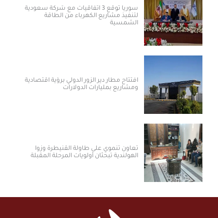
سوريا توقع 3 اتفاقيات مع شركة سعودية
لتنفيذ مشاريع الكهرباء من الطاقة
الشمسية
افتتاح مطار دير الزور الدولي برؤية اقتصادية
ومشاريع بمليارات الدولارات ​
تعاون تنموي على طاولة القنيطرة وزوا
الهولندية تبحثان أولويات المرحلة المقبلة