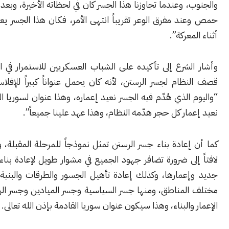
 وعندما تجاوزنا هذا الجسر كان في لحظاته الأخيرة، وبعد وصولنا إلى
 مفرق الوعر تقريباً انتهى الأمر، فكان هذا الجسر يعنينا كثيراً في
عركة”.
شرع إلى تأكيده على الشباب العسكريين للاستمرار في التقدم، بعد
ام لجسر الرستن، لأنه كان يحمل عنواناً كبيراً للإفلاس، مضيفاً:
الذي هُدّم فيه الجسر نعيد إعماره، وهذا عنوان لسوريا الجديدة، أن
ار كل حجر هدّمه النظام، وهذا عهد علينا جميعاً”.
عادة بناء جسر الرستن تمثل نموذجاً للمرحلة المقبلة، وفق الشرع،
لى ضرورة تضافر جهود الجميع في مشوار طويل لإعادة بناء سوريا من
عمارها، وكذلك إعادة تأهيل الجسور والطرقات والبنية التحتية في
لمناطق، ومنها جسر السياسية وجسر الميادين وجسر الرقة، وإعادة
والبناء، وهذا سيكون عنوان سوريا القادمة بإذن الله تعالى.