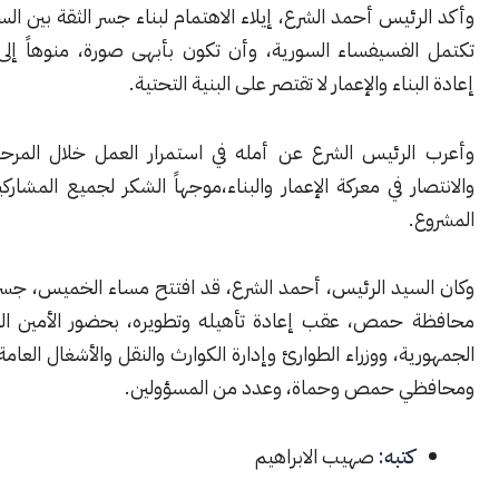
ئيس أحمد الشرع، إيلاء الاهتمام لبناء جسر الثقة بين السوريين حتى
لفسيفساء السورية، وأن تكون بأبهى صورة، منوهاً إلى أن جهود
ناء والإعمار لا تقتصر على البنية التحتية.
لرئيس الشرع عن أمله في استمرار العمل خلال المرحلة المقبلة،
ر في معركة الإعمار والبناء،موجهاً الشكر لجميع المشاركين في إنجاز
.
سيد الرئيس، أحمد الشرع، قد افتتح مساء الخميس، جسر الرستن في
حمص، عقب إعادة تأهيله وتطويره، بحضور الأمين العام لرئاسة
ة، ووزراء الطوارئ وإدارة الكوارث والنقل والأشغال العامة والإسكان،
 حمص وحماة، وعدد من المسؤولين.
كتبه:
صهيب الابراهيم