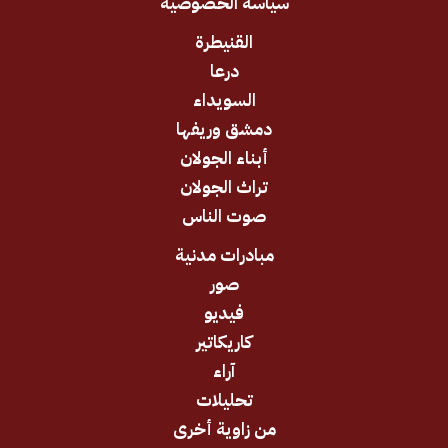
سياسة الخصوصية
القنيطرة
درعا
السويداء
دمشق وريفها
أبناء الجولان
تراث الجولان
صوت الناس
مبادرات مدنية
صور
فيديو
كاريكاتير
آراء
تحليلات
من زاوية أخرى