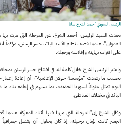
سوري أحمد الشرع سانا
سيد الرئيس، أحمد الشرع، عن المرحلة التي مرت بها معركة “ردع
، عندما قصف نظام الأسد البائد جسر الرستن، مؤكداً أنه كان مؤشراً
اب نهايته وإفلاسه ورحيله.
الرئيس الشرع خلال كلمة له، في افتتاح جسر الرستن بمحافظة حمص،
 رصدت “مؤسسة جولان الإعلامية”، أن إعادة إعمار جسر الرستن
ثل عنواناً لسوريا الجديدة، بما يسهم في إعادة بناء ما دمره النظام
ي مختلف المناطق.
رع إن“المرحلة التي مررنا فيها أثناء المعركة عندما قصف النظام
انت تؤذن برحيله، إذ كان يحاول أن يفصل جغرافياً بين الوسط