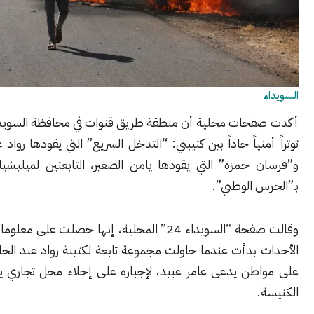
حات محلية أن منطقة طريق قنوات في محافظة السويداء، شهدت
منياً حاداً بين كتيبتي: “التدخل السريع” التي يقودها رواد عبد الخالق،
 حمزة” التي يقودها يامن الصغير، التابعتين لميليشيا ما تسمى
 الوطني”.
وقالت صفحة “السويداء 24” المحلية، إنها حصلت على معلومات تفيد بأن
بدأت عندما حاولت مجموعة تابعة لكتيبة رواد عبد الخالق الاعتداء
طن يدعى عامر عبيد، لإجباره على إخلاء محل تجاري يعود لأملاك
.