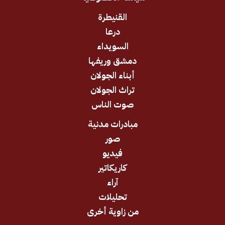
القنيطرة
درعا
السويداء
دمشق وريفها
أبناء الجولان
تراث الجولان
صوت الناس
مبادرات مدنية
صور
فيديو
كاريكاتير
آراء
تحليلات
من زاوية أخرى