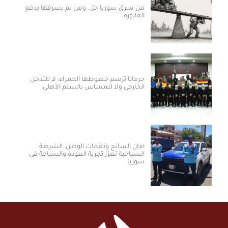
من سرق سوريا حرّ.. ومن لم يسرقها يدفع
الفاتورة
جرمانا ترسم خطوطها الحمراء: لا للتدخل
الخارجي ولا للمساس بالسلم الأهلي
أمان السائح ونغمات الوطن: الشرطة
السياحية تعزز تجربة العودة والسياحة في
سوريا