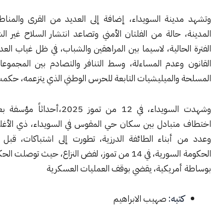
دينة السويداء، إضافة إلى العديد من القرى والمناطق في ريف
 حالة من الفلتان الأمني وتصاعد انتشار السلاح غير الشرعي خلال
لحالية، لاسيما بين المراهقين والشباب، في ظل غياب العدالة وتطبيق
 وعدم المساءلة، وسط التنافر والتصادم بين المجموعات المحلية
 والميليشيات التابعة للحرس الوطني الذي يتزعمه، حكمت الهجري.
وشهدت السويداء، في 12 من تموز 2025،أحداثاً مؤسفة بعد عمليات
متبادل بين سكان حي المقوس في السويداء، ذي الأغلبية البدوية
 أبناء الطائفة الدرزية، تطورت إلى اشتباكات، قبل أن تتدخل
الحكومة السورية، في 14 من تموز، لفض النزاع، حيث توصلت الحكومة لاتفاق
أمريكية، يقضي بوقف العمليات العسكرية
كتبه:
صهيب الابراهيم