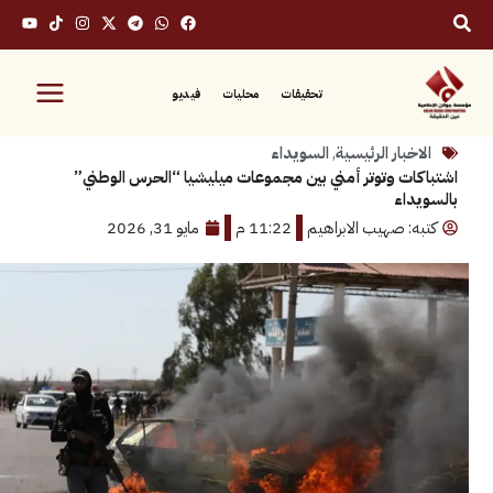
تحقيقات
محليات
فيديو
بار الرئيسية
,
السويداء
ت وتوتر أمني بين مجموعات ميليشيا “الحرس الوطني”
اء
: صهيب الابراهيم
11:22 م
مايو 31, 2026