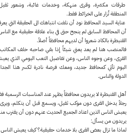
مكسّرة، وقرى منهكة، وخدمات غائبة، وشعور ثقيل بأن هذه
تُزار على الخرائط فقط.
سيد المحافظ نود أن نلفت انتباهك الى الحقيقة التي يعرفها الجميع،
فظ السابق لم ينجح حتى في بناء علاقة حقيقية مع الناس. كثيرون في
 بالكاد شعروا أن لديهم محافظاً أصلاً.
 هنا لم يعد يعني شيئاً إذا بقي صاحبه خلف المكاتب، بعيداً عن
وعن وجوه الناس، وعن تفاصيل التعب اليومي الذي يعيشه السكان.
أتي كمحافظ جديد، ومعك فرصة نادرة لكسر هذا الجدار البارد بين
الناس.
يطرة لا يريدون محافظاً يظهر عند المناسبات الرسمية فقط. يريدون
دخل القرى دون موكب ثقيل، ويسمع قبل أن يتكلم، ويرى بعينه كيف
ناس الذين اعتاد الجميع الحديث عنهم دون أن يقترب منهم.
من يسأل:
 تزال بعض القرى بلا خدمات حقيقية؟ كيف يعيش الناس بين البطالة