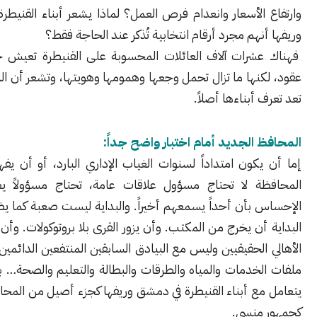
الأسعار وانعدام فرص العمل؟ لماذا يشعر أبناء القنيطرة في دمشق
نهم مجرد أرقام انتخابية تُذكر عند الحاجة فقط؟
شرات آلاف العائلات المحسوبة على القنيطرة تعيش خارجها منذ
نها ما تزال تحمل وجعها وهمومها وهويتها، وتشعر أن المحافظة لم
 أبناءها أصلاً.
 الجديد أمام اختبار واضح جداً:
كون امتداداً لسنوات الغياب الإداري البارد، أو أن يفهم أن هذه
ة لا تحتاج مسؤول علاقات عامة، تحتاج مسؤولاً يعيد للناس
 بأن أحداً يسمعهم أخيراً. والبداية ليست صعبة كما يظن البعض.
أن يخرج من المكتب. وأن يزور القرى بلا بروتوكولات. وأن يجلس مع
الحقيقيين وليس مع البيادق السابقين المنتفعين الدائمين. وأن يفتح
لخدمات والمياه والطرقات والبطالة والتعليم والصحة… بجدية. وأن
مع أبناء القنيطرة في دمشق وريفها كجزء أصيل من المحافظة وليس
منسي.