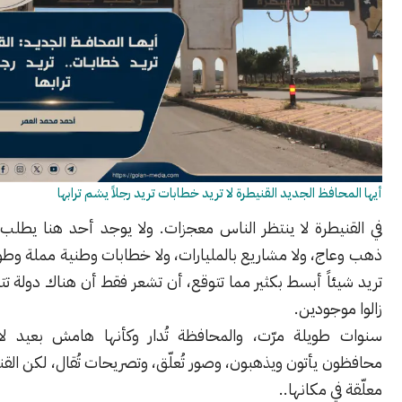
فظ الجديد القنيطرة لا تريد خطابات تريد رجلاً يشم ترابها
يطرة لا ينتظر الناس معجزات. ولا يوجد أحد هنا يطلب مدينة من
، ولا مشاريع بالمليارات، ولا خطابات وطنية مملة وطويلة. الناس
اً أبسط بكثير مما تتوقع، أن تشعر فقط أن هناك دولة تتذكر أنهم ما
جودين.
ويلة مرّت، والمحافظة تُدار وكأنها هامش بعيد لا روح فيه.
يأتون ويذهبون، وصور تُعلّق، وتصريحات تُقال، لكن القنيطرة بقيت
 مكانها..