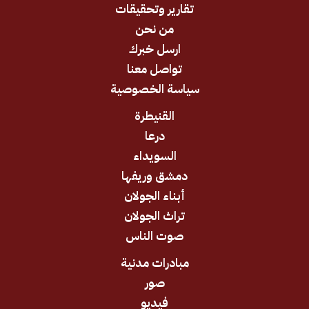
تقارير وتحقيقات
من نحن
ارسل خبرك
تواصل معنا
سياسة الخصوصية
القنيطرة
درعا
السويداء
دمشق وريفها
أبناء الجولان
تراث الجولان
صوت الناس
مبادرات مدنية
صور
فيديو