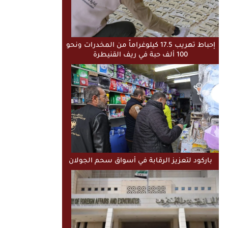
إحباط تهريب 17.5 كيلوغراماً من المخدرات ونحو
100 ألف حبة في ريف القنيطرة
باركود لتعزيز الرقابة في أسواق سحم الجولان