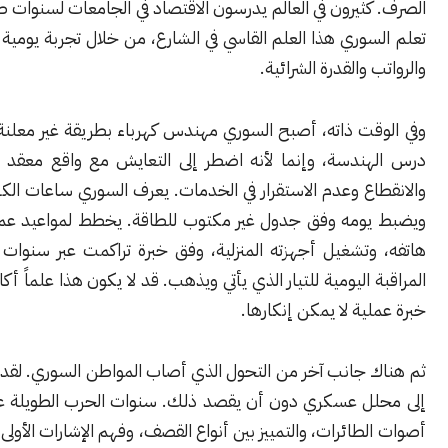
ثيرون في العالم يدرسون الاقتصاد في الجامعات لسنوات طويلة، بينما
وري هذا العلم القاسي في الشارع، من خلال تجربة يومية مع الأسعار
والقدرة الشرائية.
قت ذاته، أصبح السوري مهندس كهرباء بطريقة غير معلنة. ليس لأنه
ندسة، وإنما لأنه اضطر إلى التعايش مع واقع معقد من التقنين
ع وعدم الاستقرار في الخدمات. يعرف السوري ساعات الكهرباء بدقة،
ومه وفق جدول غير مكتوب للطاقة. يخطط لمواعيد عمله، وشحن
وتشغيل أجهزته المنزلية، وفق خبرة تراكمت عبر سنوات طويلة من
 اليومية للتيار الذي يأتي ويذهب. قد لا يكون هذا علماً أكاديمياً، لكنه
ية لا يمكن إنكارها.
 جانب آخر من التحول الذي أصاب المواطن السوري. لقد تحول أيضاً
ل عسكري دون أن يقصد ذلك. سنوات الحرب الطويلة علمته قراءة
طائرات، والتمييز بين أنواع القصف، وفهم الإشارات الأولى لأي تصعيد