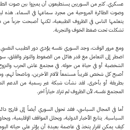
كثير من السوريين يستطيعون أن يميزوا بين صوت الطائرة الحربية
طائرة المروحية من مجرد سماعها في السماء. هذه ليست مهارة
 الناس في الظروف الطبيعية، لكنها أصبحت جزءاً من ذاكرة يومية
حت ضغط الخوف والتجربة.
ر الوقت، وجد السوري نفسه يؤدي دور الطبيب النفسي أيضاً. لأنه
 التعامل مع قدر هائل من الضغوط والتوتر والقلق، سواء في حياته
 أو في حياة من حوله. في مجتمع عاش الحرب والنزوح والفقدان،
شخص تقريباً مستمعاً لآلام الآخرين، وناصحاً لهم، ومسانداً لهم
أو بأخرى. لقد نشأت شبكة غير رسمية من الدعم النفسي داخل
نفسه، لأن الظروف لم تترك خياراً آخر.
لمجال السياسي، فقد تحول السوري أيضاً إلى قارئ دائم للجغرافيا
. يتابع الأخبار الدولية، ويحلل المواقف الإقليمية، ويحاول أن يفهم
 لقرار يتخذ في عاصمة بعيدة أن يؤثر على حياته اليومية. لم يعد