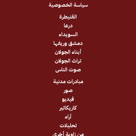
سياسة الخصوصية
القنيطرة
درعا
السويداء
دمشق وريفها
أبناء الجولان
تراث الجولان
صوت الناس
مبادرات مدنية
صور
فيديو
كاريكاتير
آراء
تحليلات
من زاوية أخرى