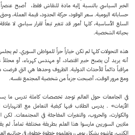
لسياسي بالنسبة إليه مادة للنقاش فقط، أصبح عنصراً من عناصر
اليومية. سعر الوقود، حركة الحدود، قيمة العملة، وحتى توفر بعض
أساسية، كلها أمور قد تتغير تبعاً لقرار سياسي لا علاقة مباشرة له
الشخصية.
ولات كلها لم تكن خياراً حراً للمواطن السوري. لم يجلس أحد ليقرر
 أن يصبح خبير اقتصاد، أو مهندس كهرباء، أو محللاً عسكرياً، أو
دائماً للأحداث الدولية. الظروف وحدها هي التي فرضت هذه الأدوار.
ر الوقت، أصبحت جزءاً من شخصية المجتمع نفسه.
معات حول العالم توجد تخصصات كاملة تدرس ما يسمى «إدارة
» . يدرس الطلاب فيها كيفية التعامل مع الانهيارات الاقتصادية،
ث، والحروب، والتغيرات المفاجئة في المجتمعات. لكن المفارقة أن
لسوريين مارسوا هذا العلم بطريقة مختلفة تماماً. لم يقرأوا عنه في
عاشوه بشكل يومي، وتعلموه خطوة خطوة، في حياتهم العادية.