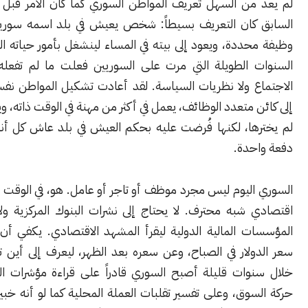
من السهل تعريف المواطن السوري كما كان الأمر قبل سنوات. في
كان التعريف بسيطاً: شخص يعيش في بلد اسمه سوريا، يعمل في
ددة، ويعود إلى بيته في المساء لينشغل بأمور حياته العادية. لكن
 الطويلة التي مرت على السوريين فعلت ما لم تفعله كتب علم
ع ولا نظريات السياسة. لقد أعادت تشكيل المواطن نفسه، وحولته
 متعدد الوظائف، يعمل في أكثر من مهنة في الوقت ذاته، ويؤدي أدواراً
ها، لكنها فُرضت عليه بحكم العيش في بلد عاش كل أنواع الأزمات
حدة.
اليوم ليس مجرد موظف أو تاجر أو عامل. هو، في الوقت نفسه، خبير
شبه محترف. لا يحتاج إلى نشرات البنوك المركزية ولا إلى تقارير
ت المالية الدولية ليقرأ المشهد الاقتصادي. يكفي أن يسأل عن
لار في الصباح، وعن سعره بعد الظهر، ليعرف إلى أين تتجه الأمور.
وات قليلة أصبح السوري قادراً على قراءة مؤشرات التضخم من
وق، وعلى تفسير تقلبات العملة المحلية كما لو أنه خبير في أسواق