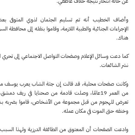
 انتحار نتيجة خلاف عاطفي.
الخطيب أنه تم تسليم الجثمان لذوي المتوفى بعد استكمال
ت الجنائية والطبية اللازمة، وقاموا بنقله إلى محافظة السويداء لدفنه
 وسائل الإعلام وصفحات التواصل الاجتماعي إلى تحري الدقة وعدم
ئعات.
فحات محلية، قد قالت إن جثة الشاب يعرب يوسف معتوق البالغ
من العمر 19عامًا، وصلت قادمة من صحنايا في ريف دمشق، زاعمة أنه
هجوم من قبل مجموعة من الأشخاص، قاموا بضربه بشكل عنيف
تى الموت في مكان عمله.
لصفحات أن المعتوق من الطائفة الدرزية ولهذا السبب فقد رفض