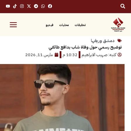
تحقيقات
محليات
فيديو
ق وريفها
رسمي حول وفاة شاب بدافع طائفي
: صهيب الابراهيم
10:32 م
مارس 11, 2026