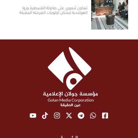
تعاون تنموي على طاولة القنيطرة وزوا
الهولندية تبحثان أولويات المرحلة المقبلة