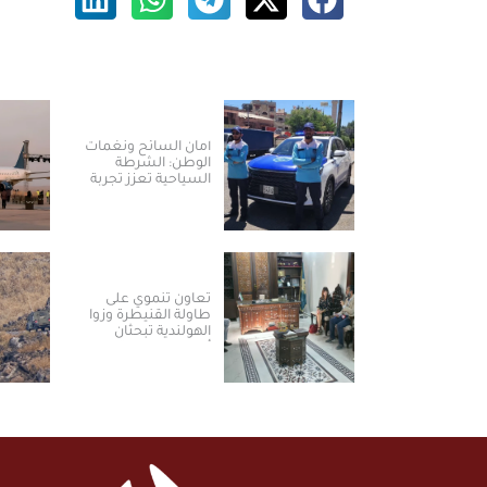
أمان السائح ونغمات
الوطن: الشرطة
السياحية تعزز تجربة
العودة والسياحة في
سوريا
تعاون تنموي على
طاولة القنيطرة وزوا
الهولندية تبحثان
أولويات المرحلة
المقبلة