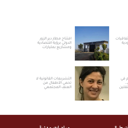
يا توقع 3 اتفاقيات
افتتاح مطار دير الزور
ية
الدولي برؤية اقتصادية
ومشاريع بمليارات
طاقة
الدولارات ​
م في
التشريعات القانونية لا
…
تحمي الأطفال من
قلين
العنف المجتمعي
رة
والمؤسساتي في
سوريا
نيطرة
مبادرات مدنية