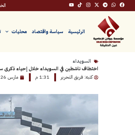
خطي
الخميس
لى
لمحتوى
الرئيسية
سياسة واقتصاد
محليات
ت
السويداء
اختطاف ناشطين في السويداء خلال إحياء ذكرى س
كتبه: فريق التحرير
1:31 م
مارس 26, 2026