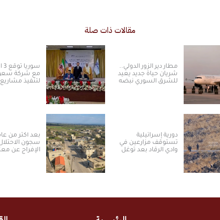
مقالات ذات صلة
مطار دير الزور الدولي..
سور
شريان حياة جديد يعيد
مع شركة سعود
للشرق السوري نبضه
لتنفيذ مشاريع
ومكانته الاستراتيجية
الكهرباء من ال
الشمسية
دورية إسرائيلية
بعد أكثر من عا
تستوقف مزارعين في
سجون الاحتلال
وادي الرقاد بعد توغل
الإفراج عن معت
جديد بريف درعا الغربي
من ريف القنيط
الجنوبي
الرئيسية
الق