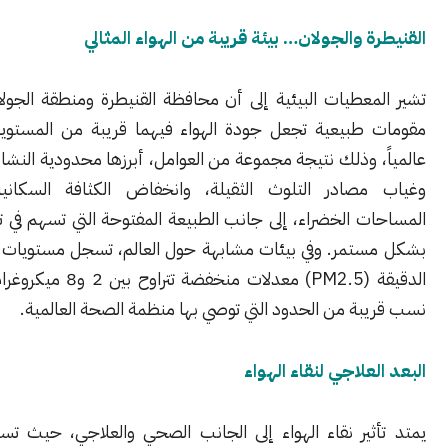
 والجولان… بيئة قريبة من الهواء المثالي
معطيات البيئية إلى أن محافظة القنيطرة ومنطقة الجولان تمتلكان
طبيعية تجعل جودة الهواء فيهما قريبة من المستويات المثالية
 وذلك نتيجة مجموعة من العوامل، أبرزها محدودية النشاط الصناعي
صادر التلوث الثقيلة، وانخفاض الكثافة السكانية، وانتشار
 الخضراء، إلى جانب الطبيعة المفتوحة التي تسهم في تجدد الهواء
تمر. وفي بيئات مشابهة حول العالم، تسجل مستويات الجسيمات
الدقيقة (PM2.5) معدلات منخفضة تتراوح بين 2 و8 ميكروغرام/م³، وهي
بة من الحدود التي توصي بها منظمة الصحة العالمية.
علاجي لنقاء الهواء
ثير نقاء الهواء إلى الجانب الصحي والعلاجي، حيث تسهم البيئات