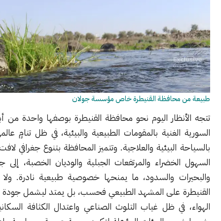
 محافظة القنيطرة خاص مؤسسة جولان
أنظار اليوم نحو محافظة القنيطرة بوصفها واحدة من أبرز المناطق
الغنية بالمقومات الطبيعية والبيئية، في ظل تنامٍ عالمي للاهتمام
 البيئية والعلاجية. وتتميز المحافظة بتنوع جغرافي لافت يجمع بين
الخضراء والمرتفعات الجبلية والوديان الخصبة، إلى جانب الأنهار
ات والسدود، ما يمنحها خصوصية طبيعية نادرة. ولا يقتصر تميز
ة على المشهد الطبيعي فحسب، بل يمتد ليشمل جودة البيئة ونقاء
 في ظل غياب التلوث الصناعي واعتدال الكثافة السكانية، وهو ما