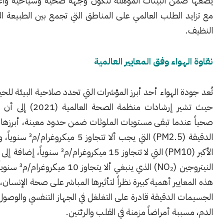
من البيئات المؤهلة لتكون وجهة صحية وسياحية واعدة، خاصة
 الطلب العالمي على المناطق التي تجمع بين الطبيعة البكر والهواء
هواء وفق المعايير العالمية
ة الهواء أحد أبرز المؤشرات التي تحدد صلاحية البيئة للحياة الصحية،
حيث تشير إرشادات منظمة الصحة العالمية (2021) إلى أن الهواء يُعتبر
ندما تبقى مستويات الملوثات ضمن حدود معينة، أبرزها الجسيمات
الدقيقة (PM2.5) التي يجب ألا تتجاوز 5 ميكروغرام/م³ سنوياً، والجسيمات
الأكبر (PM10) التي لا تتجاوز 15 ميكروغرام/م³ سنوياً، إضافة إلى ثاني أكسيد
النيتروجين (NO₂) الذي ينبغي ألا يتجاوز 10 ميكروغرام/م³ سنوياً. وتكتسب
ايير أهمية كبيرة نظراً لتأثيرها المباشر على صحة الإنسان، لا سيما أن
 الدقيقة قادرة على التغلغل في الجهاز التنفسي والوصول إلى مجرى
ببة أمراضاً مزمنة في القلب والرئتين.