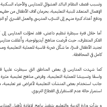
ف النظام البائد العشوائي للمدارس والأحياء السكنية، إضافة إلى
المتعمّد للبنية التعليمية، بحرمان آلاف الأطفال من حقهم في التعليم،
اد كبيرة منهم إلى التسرّب المدرسي والعمل القسري أو النزوح.
ل فترة سيطرة تنظيم داعش، فقد تحوّلت المدارس إلى أدوات لنشر
لمتطرف، حيث فُرضت مناهج أيديولوجية، وأُغلقت مدارس كثيرة، وتم
أطفال قسرًا، ما شكّل ضربة قاسية للعملية التعليمية ومستقبل جيل
المحافظة.
ت المدارس في بعض المناطق التي سيطرت عليها قسد إهمالًا
تسييسًا للعملية التعليمية، وفرض مناهج تعليمية مثيرة للجدل، إلى
تخدام بعض المنشآت التعليمية لأغراض غير تعليمية، ما ساهم في
حالة عدم الاستقرار في القطاع التربوي.
زارة التربية والتعليم بتنفيذ برامج لإعادة تأهيل المدارس المتضررة