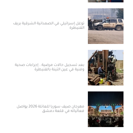
توغل إسرائيلي في الصمدانية الشرقية بريف
القنيطرة
بعد تسجيل حالات مرضية.. إجراءات صحية
وفنية في عين التينة بالقنيطرة
مهرجان صيف سوريا للعائلة 2026 يواصل
فعالياته في قلعة دمشق