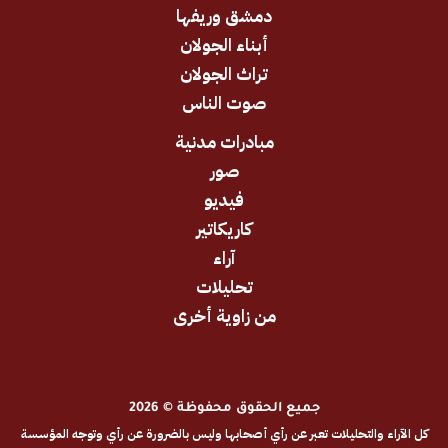
دمشق وريفها
أبناء الجولان
تراث الجولان
صوت الناس
مبادرات مدنية
صور
فيديو
كاريكاتير
آراء
تحليلات
من زاوية أخرى
جميع الحقوق محفوظة © 2026
والتحليلات تعبر عن رأي أصحابها وليس بالضرورة عن رأي وتوجه المؤسسة