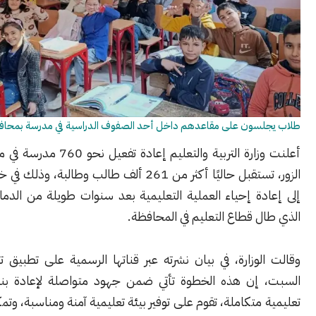
سون على مقاعدهم داخل أحد الصفوف الدراسية في مدرسة بمحافظة دير الزور
أعلنت وزارة التربية والتعليم إعادة تفعيل نحو 760 مدرسة في محافظة دير
الزور، تستقبل حاليًا أكثر من 261 ألف طالب وطالبة، وذلك في خطوة تهدف
ة إحياء العملية التعليمية بعد سنوات طويلة من الدمار والانقطاع
 قطاع التعليم في المحافظة.
وزارة، في بيان نشرته عبر قناتها الرسمية على تطبيق تلغرام اليوم
إن هذه الخطوة تأتي ضمن جهود متواصلة لإعادة بناء منظومة
متكاملة، تقوم على توفير بيئة تعليمية آمنة ومناسبة، وتمكين الطلاب