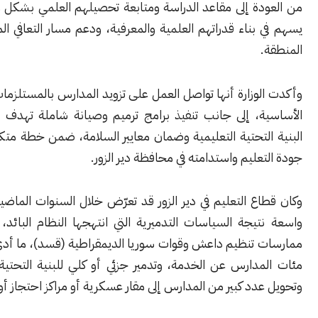
دة إلى مقاعد الدراسة ومتابعة تحصيلهم العلمي بشكل منتظم، بما
بناء قدراتهم العلمية والمعرفية، ودعم مسار التعافي المجتمعي في
.
وزارة أنها تواصل العمل على تزويد المدارس بالمستلزمات التعليمية
ة، إلى جانب تنفيذ برامج ترميم وصيانة شاملة تهدف إلى تحسين
لتحتية التعليمية وضمان معايير السلامة، ضمن خطة متكاملة لتعزيز
عليم واستدامته في محافظة دير الزور.
ع التعليم في دير الزور قد تعرّض خلال السنوات الماضية إلى أضرار
يجة السياسات التدميرية التي انتهجها النظام البائد، إضافة إلى
 تنظيم داعش وقوات سوريا الديمقراطية (قسد)، ما أدى إلى خروج
دارس عن الخدمة، وتدمير جزئي أو كلي للبنية التحتية التعليمية،
دد كبير من المدارس إلى مقار عسكرية أو مراكز احتجاز أو ثكنات.