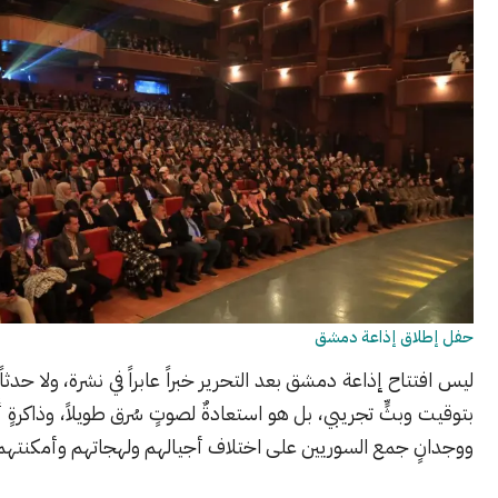
ق إذاعة دمشق
ح إذاعة دمشق بعد التحرير خبراً عابراً في نشرة، ولا حدثاً إدارياً يُؤرَّخ
بثٍّ تجريبي، بل هو استعادةٌ لصوتٍ سُرق طويلاً، وذاكرةٍ أُسيء إليها،
 جمع السوريين على اختلاف أجيالهم ولهجاتهم وأمكنتهم.