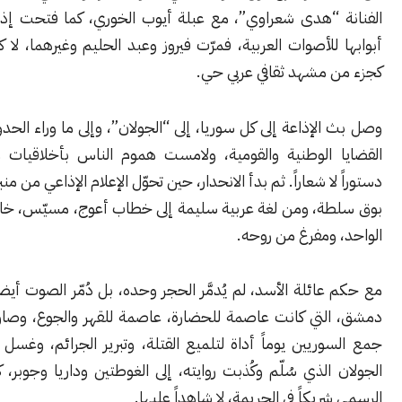
 “هدى شعراوي”، مع عبلة أيوب الخوري، كما فتحت إذاعة دمشق
للأصوات العربية، فمرّت فيروز وعبد الحليم وغيرهما، لا كضيوف، بل
 مشهد ثقافي عربي حي.
لإذاعة إلى كل سوريا، إلى “الجولان”، وإلى ما وراء الحدود. ناقشت
 الوطنية والقومية، ولامست هموم الناس بأخلاقيات مهنة كانت
ا شعاراً. ثم بدأ الانحدار، حين تحوّل الإعلام الإذاعي من منبر معرفة إلى
ة، ومن لغة عربية سليمة إلى خطاب أعوج، مسيّس، خاضع للحزب
ومفرغ من روحه.
ائلة الأسد، لم يُدمَّر الحجر وحده، بل دُمّر الصوت أيضاً. أصبحت
لتي كانت عاصمة للحضارة، عاصمة للقهر والجوع، وصار الأثير الذي
ريين يوماً أداة لتلميع القتلة، وتبرير الجرائم، وغسل الوعي. من
الذي سُلّم وكُذبت روايته، إلى الغوطتين وداريا وجوبر، كان الصوت
ريكاً في الجريمة، لا شاهداً عليها.