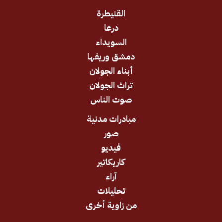
القنيطرة
درعا
السويداء
دمشق وريفها
أبناء الجولان
تراث الجولان
صوت الناس
مبادرات مدنية
صور
فيديو
كاريكاتير
آراء
تحليلات
من زاوية أخرى