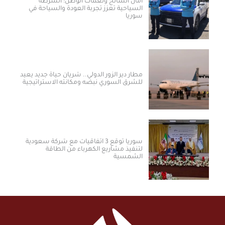
أمان السائح ونغمات الوطن: الشرطة
السياحية تعزز تجربة العودة والسياحة في
سوريا
مطار دير الزور الدولي.. شريان حياة جديد يعيد
للشرق السوري نبضه ومكانته الاستراتيجية
سوريا توقع 3 اتفاقيات مع شركة سعودية
لتنفيذ مشاريع الكهرباء من الطاقة
الشمسية