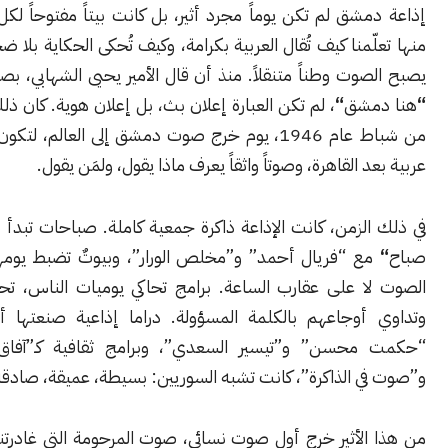
شق لم تكن يوماً مجرد أثير، بل كانت بيتاً مفتوحاً لكل السوريين.
ّمنا كيف تُقال العربية بكرامة، وكيف تُحكى الحكاية بلا ضجيج، وكيف
وت وطناً متنقلاً. منذ أن قال الأمير يحيى الشهابي، بصوته الرخيم:
مشق
“
، لم تكن العبارة إعلان بث، بل إعلان هوية. كان ذلك في الثالث
من شباط عام 1946، يوم خرج صوت دمشق إلى العالم، لتكون ثاني إذاعة
د القاهرة، وصوتاً واثقاً يعرف ماذا يقول، ولمَن يقول.
لزمن، كانت الإذاعة ذاكرة جمعية كاملة. صباحات تبدأ بـ
“
مرحباً يا
ع “فريال أحمد” و”مخلص الورار”، وبيوتٌ تضبط يومها على نبرة
ا على عقارب الساعة. برامج تحاكي يوميات الناس، تحفظ تراثهم،
أوجاعهم بالكلمة المسؤولة. دراما إذاعية صنعتها أسماء مثل
محسن” و”تيسير السعدي”، وبرامج ثقافية كـ”آفاق مسرحية”
ي الذاكرة”، كانت تشبه السوريين: بسيطة، عميقة، صادقة.
الأثير خرج أول صوت نسائي، صوت المرحومة التي غادرتنا قبل أيام