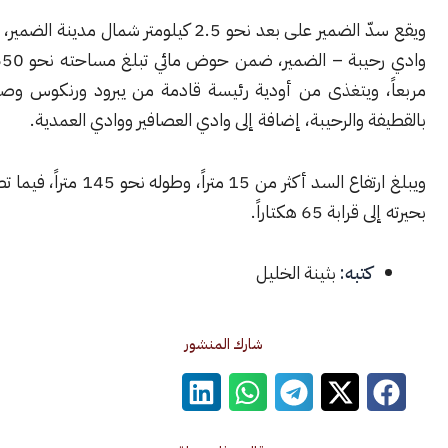
ويقع سدّ الضمير على بعد نحو 2.5 كيلومتر شمال مدينة الضمير، على مجرى
وادي رحيبة – الضمير، ضمن حوض مائي تبلغ مساحته نحو 1650 كيلومتراً
 ويتغذى من أودية رئيسة قادمة من يبرود ورنكوس وصيدنايا مروراً
 والرحيبة، إضافة إلى وادي العصافير ووادي العمدية.
ويبلغ ارتفاع السد أكثر من 15 متراً، وطوله نحو 145 متراً، فيما تصل مساحة
ة 65 هكتاراً.
كتبه:
بثينة الخليل
شارك المنشور