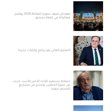
مهرجان صيف سوريا للعائلة 2026 يواصل
فعالياته في قلعة دمشق
التعليم العالي يقر برامج وكليات جديدة
جنبلاط يستعيد لقاءه الأخير بالأسد: حديث
عن حمزة الخطيب وتحذير من مشاريع
تقسيم سوريا