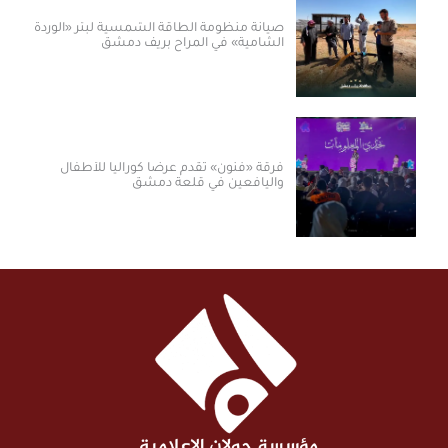
صيانة منظومة الطاقة الشمسية لبئر «الوردة
الشامية» في المراح بريف دمشق
فرقة «فنون» تقدم عرضاً كورالياً للأطفال
واليافعين في قلعة دمشق