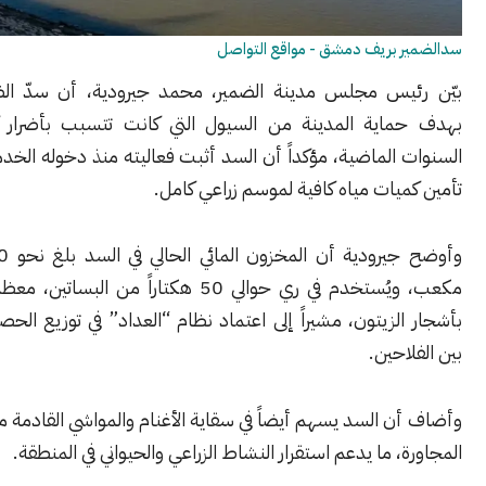
 بريف دمشق - مواقع التواصل
يس مجلس مدينة الضمير، محمد جيرودية، أن سدّ الضمير أُنشئ
اية المدينة من السيول التي كانت تتسبب بأضرار كبيرة خلال
الماضية، مؤكداً أن السد أثبت فعاليته منذ دخوله الخدمة ونجح في
يات مياه كافية لموسم زراعي كامل.
وأوضح جيرودية أن المخزون المائي الحالي في السد بلغ نحو 50 ألف متر
مكعب، ويُستخدم في ري حوالي 50 هكتاراً من البساتين، معظمها مزروعة
لزيتون، مشيراً إلى اعتماد نظام “العداد” في توزيع الحصص المائية
احين.
 السد يسهم أيضاً في سقاية الأغنام والمواشي القادمة من المناطق
، ما يدعم استقرار النشاط الزراعي والحيواني في المنطقة.