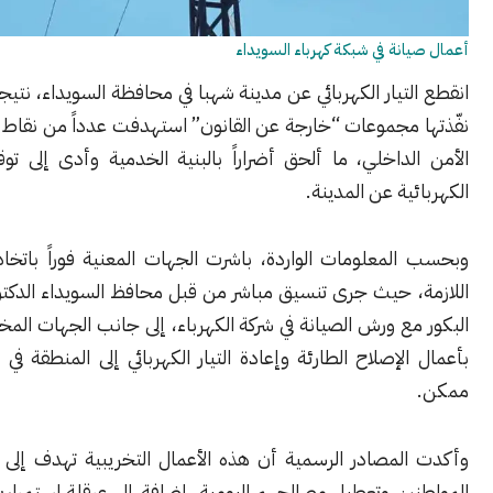
نة في شبكة كهرباء السويداء
تيار الكهربائي عن مدينة شهبا في محافظة السويداء، نتيجة اعتداءات
 مجموعات “خارجة عن القانون” استهدفت عدداً من نقاط تمركز قوات
داخلي، ما ألحق أضراراً بالبنية الخدمية وأدى إلى توقف التغذية
ية عن المدينة.
معلومات الواردة، باشرت الجهات المعنية فوراً باتخاذ الإجراءات
، حيث جرى تنسيق مباشر من قبل محافظ السويداء الدكتور مصطفى
ع ورش الصيانة في شركة الكهرباء، إلى جانب الجهات المختصة، للبدء
لإصلاح الطارئة وإعادة التيار الكهربائي إلى المنطقة في أقرب وقت
لمصادر الرسمية أن هذه الأعمال التخريبية تهدف إلى زعزعة أمن
ين وتعطيل مصالحهم اليومية، إضافة إلى عرقلة استمرارية الخدمات