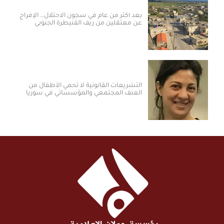
بعد أكثر من عام في سجون الاحتلال… الإفراج
عن معتقلين من ريف القنيطرة الجنوبي
التشريعات القانونية لا تحمي الأطفال من
العنف المجتمعي والمؤسساتي في سوريا