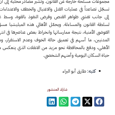
 مسلّحة خارجة عن القانون. وتشير مصادر محلية إلى أن المحافظة
صاعداً في عمليات القتل والاغتيال والخطف والاعتداءات المسلحة،
ب تفشي ظواهر القنص وفرض النفوذ بالقوة، وسط غياب فعلي
لقانون والمساءلة. ويحمّل الأهالي هذه الميليشيا مسؤولية تفاقم
لأمنية، نتيجة ممارساتها وانخراط بعض عناصرها في انتهاكات تطال
ن، ما أسهم في تعميق حالة الخوف وعدم الاستقرار، وهدد السلم
 ودفع بالمحافظة نحو مزيد من الانفلات الذي ينعكس مباشرة على
سكان اليومية وأمنهم الشخصي.
كتبه:
طارق أبو البراء
شارك المنشور