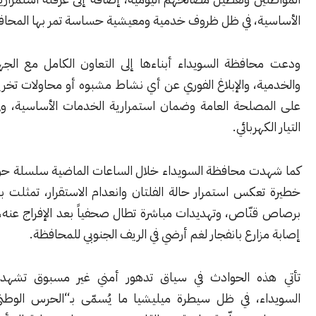
ة، في ظل ظروف خدمية ومعيشية حساسة تمر بها المحافظة.
افظة السويداء أبناءها إلى التعاون الكامل مع الجهات الأمنية
ة، والإبلاغ الفوري عن أي نشاط مشبوه أو محاولات تخريب، حفاظاً
صلحة العامة وضمان استمرارية الخدمات الأساسية، وفي مقدمتها
هربائي.
ت محافظة السويداء خلال الساعات الماضية سلسلة حوادث أمنية
عكس استمرار حالة الفلتان وانعدام الاستقرار، تمثلت بمقتل شاب
نّاص، وتهديدات مباشرة تطال صحفياً بعد الإفراج عنه، إضافة إلى
ارع بانفجار لغم أرضي في الريف الجنوبي للمحافظة.
ذه الحوادث في سياق تدهور أمني غير مسبوق تشهده محافظة
ء، في ظل سيطرة ميليشيا ما يُسمّى بـ“الحرس الوطني” وانتشار