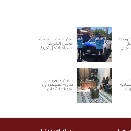
خطوطها
أمان السائح ونغمات
خل
الوطن: الشرطة
لمساس
السياحية تعزز تجربة
العودة والسياحة في
سوريا
الزور
تعاون تنموي على
تصادية
طاولة القنيطرة وزوا
رات
الهولندية تبحثان
أولويات المرحلة
المقبلة
نيطرة
مبادرات مدنية