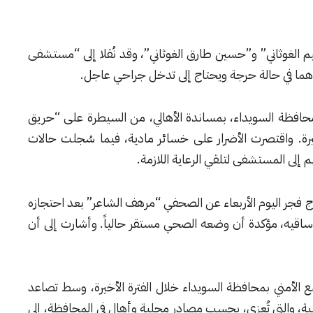
لغوثاني” و”حسين طارق الغوثاني”، وقد نُقلا إلى “مستشفى
دهما في حالة حرجة ويحتاج إلى تدخل جراحي عاجل.
حافظة السويداء، بمساندة الأهالي، من السيطرة على “حريق
رة. واقتصرت الأضرار على خسائر مادية، فيما سُجلت حالات
لى المستشفى لتلقي الرعاية اللازمة.
ج فجر اليوم الأربعاء عن الصحفي “مرهف الشاعر” بعد احتجازه
اقيه، مؤكدة أن وضعه الصحي مستقر حالياً. وأشارت إلى أن
 الأمني بمحافظة السويداء خلال الفترة الأخيرة، وسط تصاعد
ية، والتي تُعزى، بحسب مصادر محلية وأهالٍ في المحافظة، إلى