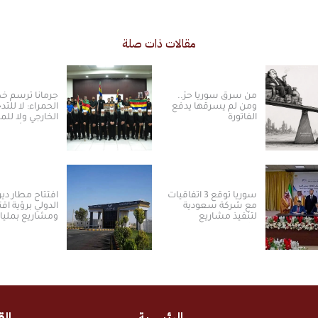
مقالات ذات صلة
من سرق سوريا حرّ..
جرمانا ترسم 
ومن لم يسرقها يدفع
الحمراء: لا للتد
الفاتورة
الخارجي ولا ل
بالسلم الأهلي
سوريا توقع 3 اتفاقيات
افتتاح مطار دير 
مع شركة سعودية
الدولي برؤية اق
لتنفيذ مشاريع
ومشاريع بمليا
الكهرباء من الطاقة
الدولارات ​
الشمسية
الرئيسية
الق