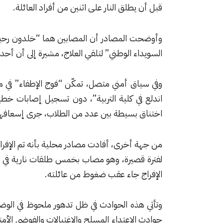
قبل أن يطلق النار على اثنين من أفراد العائلة.
وأوضحت المصادر أن المصابين هما “خلدون رحيم ا
السويداء الوطني” لتلقي العلاج، مشيرة إلى أن أح
وفي سياق أمني متصل، تمكّن “فوج الإطفاء” في م
اندلع في كلية التربية”، دون تسجيل إصابات خطي
اختناق بسيطة بين عدد من الطلاب، جرى إسعافهم إ
من جهة أخرى، أفادت مصادر محلية بأنه تم الإفرا
لفترة قصيرة، وهو مصاب بخمس طلقات نارية في س
الإفراج جاء عقب ضغوط من عائلته.
وتأتي هذه الحوادث في ظل تدهور ملحوظ في الوضع
حوادث الاعتداء المسلح والاغتيالات والفوضى الأمن