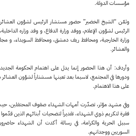
الدولة.
الشيخ الخضير” حضور مستشار الرئيس لشؤون العشائر، ومستشار
شؤون الإعلام، ووفد وزارة الدفاع، و وفد وزاره الداخلية، و وفد من
لخارجية، ومحافظ ريف دمشق، ومحافظ السويداء، و مجلس القبائل
.
أن هذا الحضور إنما يدل على اهتمام الحكومة الجديدة بالعشائر،
ي المجتمع، لاسيما بعد تعينها مسشتاراً لشؤون العشائر دليلاً واضحاً
الاهتمام.
د مؤثر، تصدّرت أمهات الشهداء صفوف المحتفلين، حيث خُصصت
ريم ذوي الشهداء، تقديراً لتضحيات أبنائهم الذين قدّموا أرواحهم في
حرية والكرامة، في رسالة أكدت أن الشهداء حاضرون في ذاكرة
ن ووجدانهم.