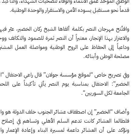
لموحّد عمق الانتماء والوفاء لتضحيات الشهداء، والتأكيد على المضي
و مستقبل يسوده الأمن والاستقرار والوحدة الوطنية.
مهرجان النصر بكلمة ألقاها الشيخ ركان الخضير، عبّر فيها عن الفخر
ز بهذا الإنجاز، معتبراً أن النصر ثمرة للصمود والتكاتف ووحدة الصف،
 إلى الحفاظ على الروح الوطنية ومواصلة العمل المشترك لما فيه
لوطن وأبنائه.
يح خاص “لموقع مؤسسة جولان” قال راعي الاحتفال “الشيخ راكان
: الاحتفال بمناسبة يوم النصر يأتي تأكيداً على اللحمة الوطنية
لكل السوريين”.
الخضير” إن اصطفاف عشائر الجنوب خلف الدولة هو واجب وطني،
 العشائر كانت تدعم السلم الأهلي وتساهم في إصلاح ذات البين،
ى أن العشائر داعمة لمسيرة البناء وإعادة الإعمار وانخراطها في