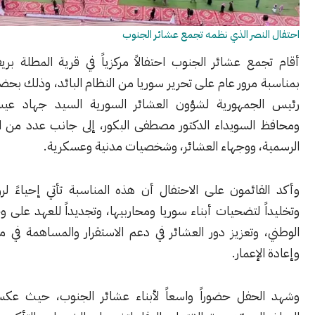
نصر الذي نظمه تجمع عشائر الجنوب
مع عشائر الجنوب احتفالاً مركزياً في قرية المطلة بريف دمشق،
مرور عام على تحرير سوريا من النظام البائد، وذلك بحضور مستشار
جمهورية لشؤون العشائر السورية السيد جهاد عيسى الشيخ،
السويداء الدكتور مصطفى البكور، إلى جانب عدد من الشخصيات
، ووجهاء العشائر، وشخصيات مدنية وعسكرية.
ائمون على الاحتفال أن هذه المناسبة تأتي إحياءً لروح الانتصار
 لتضحيات أبناء سوريا ومحاربيها، وتجديداً للعهد على وحدة الصف
وتعزيز دور العشائر في دعم الاستقرار والمساهمة في مسيرة البناء
إعمار.
حفل حضوراً واسعاً لأبناء عشائر الجنوب، حيث عكس المشهد