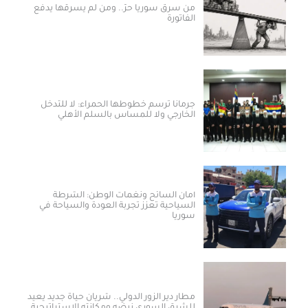
من سرق سوريا حرّ.. ومن لم يسرقها يدفع
الفاتورة
جرمانا ترسم خطوطها الحمراء: لا للتدخل
الخارجي ولا للمساس بالسلم الأهلي
أمان السائح ونغمات الوطن: الشرطة
السياحية تعزز تجربة العودة والسياحة في
سوريا
مطار دير الزور الدولي.. شريان حياة جديد يعيد
للشرق السوري نبضه ومكانته الاستراتيجية