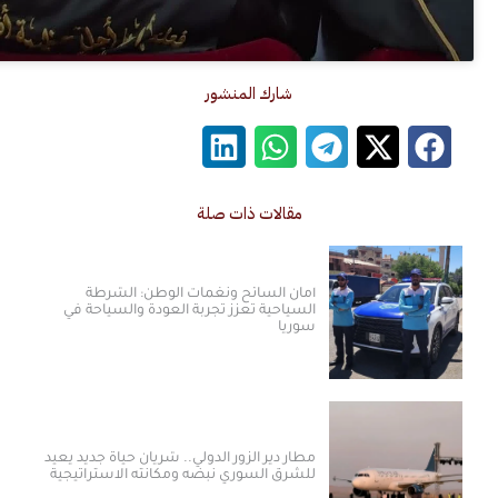
شارك المنشور
مقالات ذات صلة
أمان السائح ونغمات الوطن: الشرطة
السياحية تعزز تجربة العودة والسياحة في
سوريا
مطار دير الزور الدولي.. شريان حياة جديد يعيد
للشرق السوري نبضه ومكانته الاستراتيجية