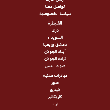
تواصل معنا
سياسة الخصوصية
القنيطرة
درعا
السويداء
دمشق وريفها
أبناء الجولان
تراث الجولان
صوت الناس
مبادرات مدنية
صور
فيديو
كاريكاتير
آراء