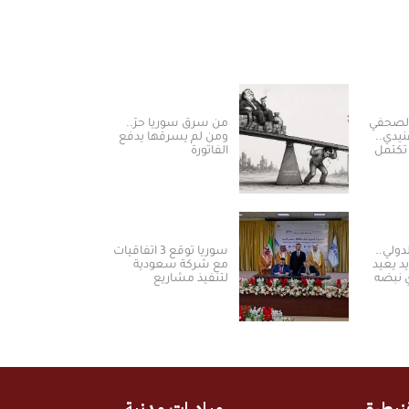
الصحفي
من سرق سوريا حرّ..
نيدي..
ومن لم يسرقها يدفع
تكتمل
الفاتورة
لدولي..
سوريا توقع 3 اتفاقيات
د يعيد
مع شركة سعودية
 نبضه
لتنفيذ مشاريع
تيجية
الكهرباء من الطاقة
الشمسية
نيطرة
مبادرات مدنية