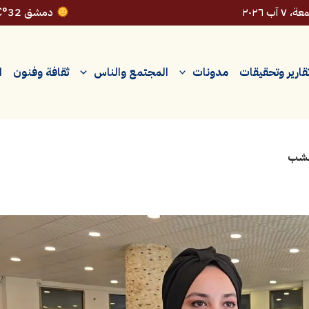
 ٧ آب ٢٠٢٦
دمشق 32°C
قارير وتحقيقات
مدونات
المجتمع والناس
ثقافة وفنون
ا
لخشب