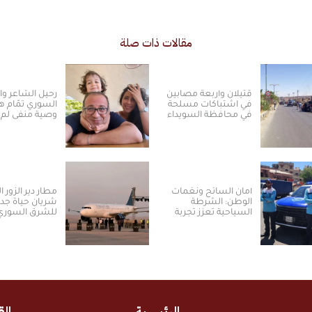
مقالات ذات صلة
قتيلان وأربعة مصابين
رحيل الشاعر و
في اشتباكات مسلحة
السوري تمّام ه
في محافظة السويداء
وصية منفى لم 
أمان السائح ونغمات
مطار دير الزور ا
الوطن: الشرطة
شريان حياة جدي
السياحية تعزز تجربة
للشرق السوري
العودة والسياحة في
ومكانته الاسترا
سوريا
الرئيسية
الق