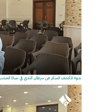
ندوة للكشف المبكر عن سرطان الثدي في جباثا الخشب