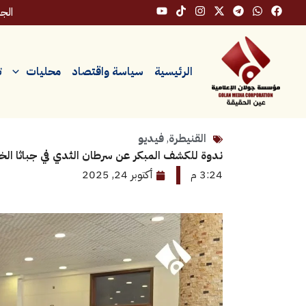
خطي
الجمعة،
لى
لمحتوى
الرئيسية
سياسة واقتصاد
محليات
ت
القنيطرة
,
فيديو
ندوة للكشف المبكر عن سرطان الثدي في جباثا ا
3:24 م
أكتوبر 24, 2025