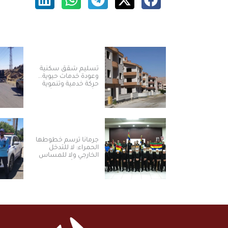
تسليم شقق سكنية
وعودة خدمات حيوية..
حركة خدمية وتنموية
نشطة بريف دمشق
جرمانا ترسم خطوطها
الحمراء: لا للتدخل
الخارجي ولا للمساس
بالسلم الأهلي