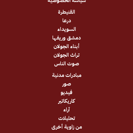
سياسة الخصوصية
القنيطرة
درعا
السويداء
دمشق وريفها
أبناء الجولان
تراث الجولان
صوت الناس
مبادرات مدنية
صور
فيديو
كاريكاتير
آراء
تحليلات
من زاوية أخرى