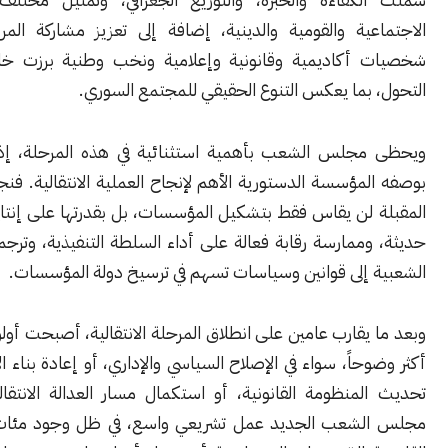
ية والقومية والدينية، إضافة إلى تعزيز مشاركة المرأة، واختيار
أكاديمية وقانونية وإعلامية ونخب وطنية برزت خلال سنوات
 بما يعكس التنوع الحقيقي للمجتمع السوري.
جلس الشعب بأهمية استثنائية في هذه المرحلة، إذ يُنظر إليه
مؤسسة الدستورية الأهم لإنجاح العملية الانتقالية. فنجاح المرحلة
 لن يقاس فقط بتشكيل المؤسسات، بل بقدرتها على إنتاج تشريعات
ممارسة رقابة فعالة على أداء السلطة التنفيذية، وترجمة المطالب
 إلى قوانين وسياسات تسهم في ترسيخ دولة المؤسسات.
يقارب عامين على انطلاق المرحلة الانتقالية، أصبحت أولويات الدولة
حاً، سواء في الإصلاح السياسي والإداري، أو إعادة بناء الاقتصاد، أو
منظومة القانونية، أو استكمال مسار العدالة الانتقالية. وينتظر
لشعب الجديد عمل تشريعي واسع، في ظل وجود مئات النصوص