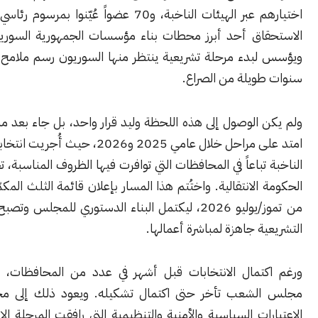
اختيارهم عبر الهيئات الناخبة، و70 عضواً عُيّنوا بمرسوم رئاسي. ويُعد هذا
اق أحد أبرز محطات بناء مؤسسات الجمهورية السورية الجديدة،
بدء مرحلة تشريعية ينتظر منها السوريون رسم ملامح الدولة بعد
ويلة من الصراع.
الوصول إلى هذه اللحظة وليد قرار واحد، بل جاء بعد مسار انتخابي
امتد على مراحل خلال عامي 2025 و2026، حيث أُجريت انتخابات الهيئات
تباعاً في المحافظات التي توافرت فيها الظروف المناسبة، تحت إشراف
الانتقالية. واختُتم هذا المسار بإعلان قائمة الثلث المكمّل في الأول
من تموز/يوليو 2026، ليكتمل البناء الدستوري للمجلس وتصبح المؤسسة
ة جاهزة لمباشرة أعمالها.
تمال الانتخابات قبل أشهر في عدد من المحافظات، فإن انعقاد
لشعب تأخر حتى اكتمال تشكيله. ويعود ذلك إلى مجموعة من
ات السياسية والأمنية والتنظيمية التي رافقت المرحلة الانتقالية، وفي