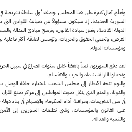
آمال كبيرة على هذا المجلس بوصفه أول سلطة تشريعية في الجمهورية
 الجديدة، إذ سيكون مسؤولاً عن صياغة القوانين التي ترسم ملامح
لقادمة، وتعزز سيادة القانون، وترسخ مبادئ العدالة والمساواة وتكافؤ
وتحمي الحقوق والحريات، وتؤسس لعلاقة أكثر فاعلية بين المواطن
 الدولة.
السوريون ثمناً باهظاً خلال سنوات الصراع في سبيل الحرية والكرامة،
آثار الاستبداد والحرب والانقسام.
تتجه الأنظار إلى مجلس الشعب باعتباره حلقة الوصل بين المجتمع
 والمنبر الذي ينقل صوت المواطنين إلى مراكز صنع القرار، ليؤدي دوره
تشريعات، ومراقبة أداء الحكومة، والإسهام في بناء دولة حديثة تقوم
انون والمؤسسات، وتلبي تطلعات السوريين إلى الأمن والاستقرار
والعدالة.