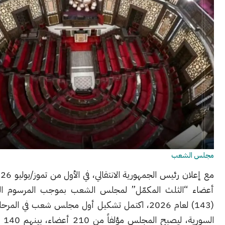
شعب
مع إعلان رئيس الجمهورية الانتقالي، في الأول من تموز/يوليو 2026، أسماء
الثلث المكمّل” لمجلس الشعب بموجب المرسوم الرئاسي رقم
(143) لعام 2026، اكتمل تشكيل أول مجلس شعب في المرحلة الانتقالية
السورية، ليصبح المجلس مؤلفاً من 210 أعضاء، بينهم 140 عضواً جرى