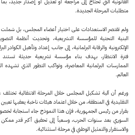
ة التي تحتاج إلى مراجعة أو تعديل أو إصدار جديد، بما يتوافق مع
المرحلة الجديدة.
صر الاستعدادات على اختيار أعضاء المجلس، بل شملت أيضاً تطوير
التحتية للمؤسسة التشريعية، وتحديث أنظمة التصويت والإدارة
ية والرقابة البرلمانية، إلى جانب إعداد وتأهيل الكوادر البرلمانية خلال
انتظار، بهدف بناء مؤسسة تشريعية حديثة تستند إلى أفضل
ت البرلمانية المعاصرة، وتواكب التطور الذي تشهده البرلمانات في
 آلية تشكيل المجلس خلال المرحلة الانتقالية تختلف عن النماذج
ة في المنطقة، من خلال اعتماد هيئات ناخبة يعقبها تعيين ثلث مكمّل
ن رئيس الجمهورية، فإن هذا النموذج جاء استجابة لخصوصية الواقع
بعد سنوات الحرب، وسعياً إلى تحقيق أكبر قدر ممكن من التوازن
ار والتمثيل الوطني في مرحلة استثنائية.