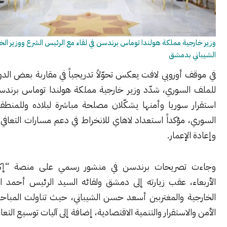
ية مملكة هولندا توماس برندسن في لقاء مع الرئيس الشرع ووزير الخارجية أسعد
 بدمشق
أوروبي لافت يعكس تحوّلاً تدريجياً في مقاربة بعض الدول الأوروبية
لسوري، شدّد وزير خارجية مملكة هولندا توماس برندسن على أن
 سوريا وأمنها يشكّلان مصلحة مباشرة لبلاده وللمنطقة وللشعب
مؤكداً استعداد لاهاي للانخراط في دعم مسارات التعافي الاقتصادي
إعمار.
تصريحات برندسن في منشور رسمي على منصة “إكس” اليوم
ء، عقب زيارته إلى دمشق ولقائه السيد الرئيس أحمد الشرع ووزير
ة والمغتربين أسعد حسن الشيباني، حيث تناولت المباحثات ملفات
لاستقرار والتنمية الاقتصادية، إضافة إلى آليات توسيع التعاون الثنائي.