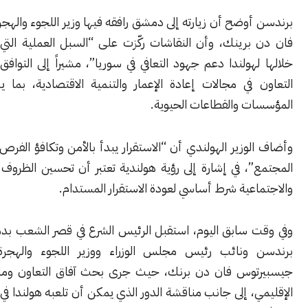
وضح أن زيارته إلى دمشق رافقه فيها وزير اللجوء والهجرة الهولندي
برينك، وأن النقاشات ركّزت على “السبل العملية التي يمكن من
هولندا دعم جهود التعافي في سوريا”، مشيراً إلى التوافق على تعزيز
 في مجالات إعادة الإعمار والتنمية الاقتصادية، بما يشمل دعم
ت والقطاعات الحيوية.
وزير الهولندي أن “الاستقرار يبدأ بالأمن وتكافؤ الفرص للجميع في
، في إشارة إلى رؤية هولندية تعتبر أن تحسين الظروف الاقتصادية
عية شرط أساسي لعودة الاستقرار المستدام.
 سابق اليوم، استقبل الرئيس الشرع في قصر الشعب بدمشق الوزير
ونائب رئيس مجلس الوزراء ووزير اللجوء والهجرة الهولندي
وس فان دن برنك، حيث جرى بحث آفاق التعاون وملفات الأمن
، إلى جانب مناقشة الدور الذي يمكن أن تلعبه هولندا في دعم برامج