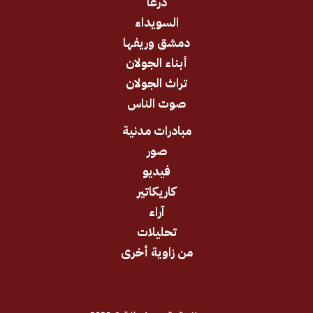
درعا
السويداء
دمشق وريفها
أبناء الجولان
تراث الجولان
صوت الناس
مبادرات مدنية
صور
فيديو
كاريكاتير
آراء
تحليلات
من زاوية أخرى