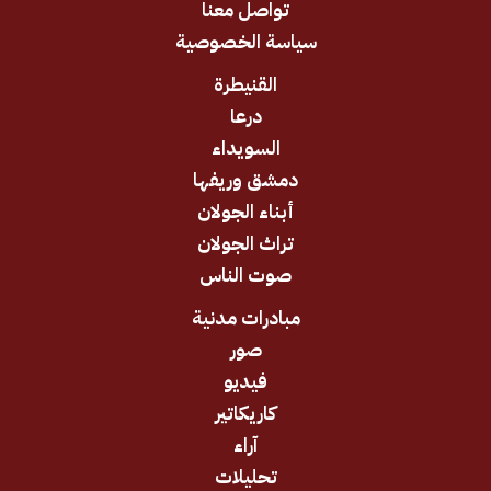
تواصل معنا
سياسة الخصوصية
القنيطرة
درعا
السويداء
دمشق وريفها
أبناء الجولان
تراث الجولان
صوت الناس
مبادرات مدنية
صور
فيديو
كاريكاتير
آراء
تحليلات