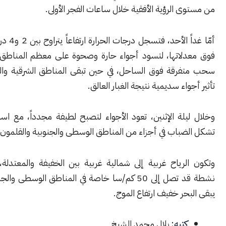
 الرؤية الأفقية خلال ساعات الفجر الأولى.
أمّا غداً الأحد، فتسجل درجات الحرارة ارتفاعاً يتراوح بين 2 و4 درجات مئوية
لاتها، لتسود أجواء حارة وصحوة على معظم المناطق، مع ظهور
رقة فوق الساحل، في حين تبقى المناطق الشرقية والبادية تحت
واء سديمية نتيجة الغبار العالق.
يلة الإثنين، تعود الأجواء لتصبح لطيفة مجدداً، مع استمرار فرص
ضباب في أجزاء من المناطق الوسطى والجنوبية والقلمون.
لرياح غربية إلى شمالية غربية بين الخفيفة والمعتدلة، مع هبات
نشطة قد تصل إلى 50 كم/سا خاصة في المناطق الوسطى والجنوبية، بينما
حر خفيف ارتفاع الموج.
كتبه:
بلال محمد الشيخ