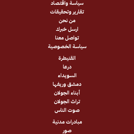
سياسة واقتصاد
تقارير وتحقيقات
من نحن
ارسل خبرك
تواصل معنا
سياسة الخصوصية
القنيطرة
درعا
السويداء
دمشق وريفها
أبناء الجولان
تراث الجولان
صوت الناس
مبادرات مدنية
صور