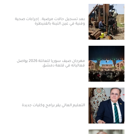
بعد تسجيل حالات مرضية.. إجراءات صحية
وفنية في عين التينة بالقنيطرة
مهرجان صيف سوريا للعائلة 2026 يواصل
فعالياته في قلعة دمشق
التعليم العالي يقر برامج وكليات جديدة