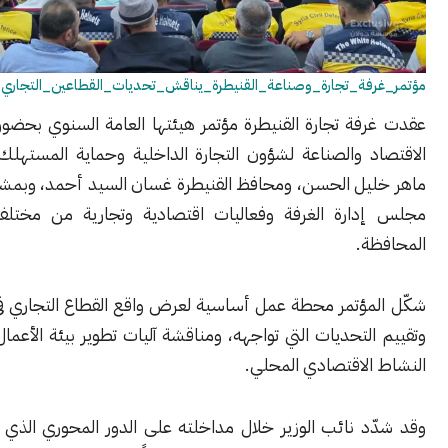
فة_تجارة_وصناعة_القنيطرة_يناقش_تحديات_القطاعين_التجاري_والصناعي
فة تجارة القنيطرة مؤتمر هيئتها العامة السنوي بحضور نائب وزير
د والصناعة لشؤون التجارة الداخلية وحماية المستهلك المهندس
يل الحسن، ومحافظ القنيطرة غسان السيد أحمد، وبمشاركة أعضاء
ارة الغرفة وفعاليات اقتصادية وتجارية من مختلف قطاعات
ة.
مؤتمر محطة عمل أساسية لعرض واقع القطاع التجاري في القنيطرة،
لتحديات التي تواجهه، ومناقشة آليات تطوير بيئة الأعمال بما يخدم
الاقتصادي المحلي.
د نائب الوزير خلال مداخلته على الدور المحوري الذي تؤديه غرف