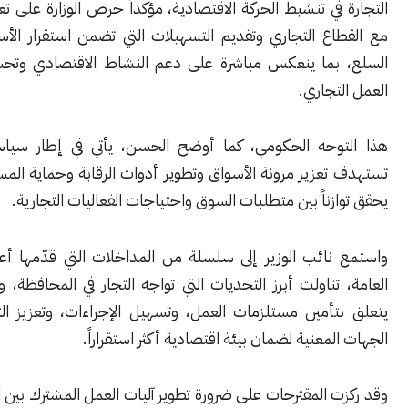
في تنشيط الحركة الاقتصادية، مؤكداً حرص الوزارة على تعزيز التعاون
اع التجاري وتقديم التسهيلات التي تضمن استقرار الأسواق وتوافر
بما ينعكس مباشرة على دعم النشاط الاقتصادي وتحسين شروط
تجاري.
وجه الحكومي، كما أوضح الحسن، يأتي في إطار سياسة واضحة
عزيز مرونة الأسواق وتطوير أدوات الرقابة وحماية المستهلك، بما
زناً بين متطلبات السوق واحتياجات الفعاليات التجارية.
نائب الوزير إلى سلسلة من المداخلات التي قدّمها أعضاء الهيئة
تناولت أبرز التحديات التي تواجه التجار في المحافظة، ولا سيما ما
تأمين مستلزمات العمل، وتسهيل الإجراءات، وتعزيز التنسيق بين
لمعنية لضمان بيئة اقتصادية أكثر استقراراً.
ت المقترحات على ضرورة تطوير آليات العمل المشترك بين المؤسسات