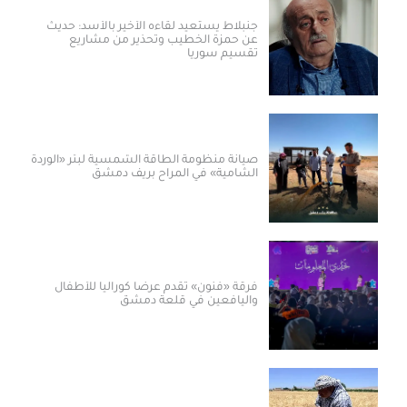
جنبلاط يستعيد لقاءه الأخير بالأسد: حديث
عن حمزة الخطيب وتحذير من مشاريع
تقسيم سوريا
صيانة منظومة الطاقة الشمسية لبئر «الوردة
الشامية» في المراح بريف دمشق
فرقة «فنون» تقدم عرضاً كورالياً للأطفال
واليافعين في قلعة دمشق