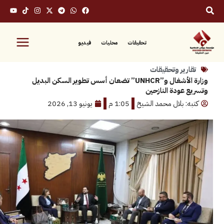
تحقيقات
محليات
فيديو
رير وتحقيقات
وزارة الأشغال و”UNHCR” تضعان أسس تطوير السكن البديل
عودة النازحين
: بلال محمد الشيخ
1:05 م
يونيو 13, 2026