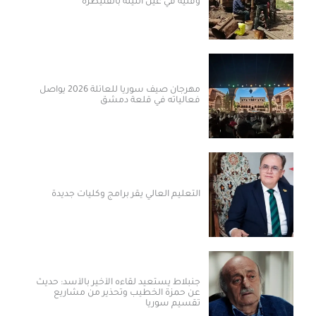
وفنية في عين التينة بالقنيطرة
مهرجان صيف سوريا للعائلة 2026 يواصل
فعالياته في قلعة دمشق
التعليم العالي يقر برامج وكليات جديدة
جنبلاط يستعيد لقاءه الأخير بالأسد: حديث
عن حمزة الخطيب وتحذير من مشاريع
تقسيم سوريا