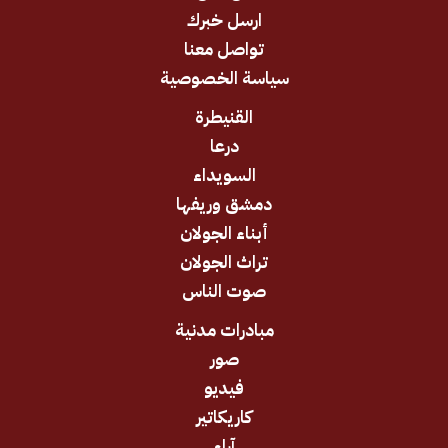
ارسل خبرك
تواصل معنا
سياسة الخصوصية
القنيطرة
درعا
السويداء
دمشق وريفها
أبناء الجولان
تراث الجولان
صوت الناس
مبادرات مدنية
صور
فيديو
كاريكاتير
آراء