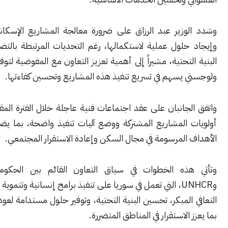
وزير عبد الرزاق على ضرورة معالجة المشاريع الإسكانية المتعثرة
حلول عملية لاستكمالها، رغم التحديات المرتبطة بالتضخم وأضرار
لتحتية، مشيراً إلى أهمية تعزيز التعاون مع المفوضية لتوفير دعم فني
 يسهم في تسريع تنفيذ هذه المشاريع وتحسين كفاءتها.
جانبان على عقد اجتماعات فنية عاجلة خلال الفترة المقبلة لتحديد
 المشاريع المشتركة ووضع آليات تنفيذ واضحة، بما يضمن تحقيق
المرسومة في مجال السكن وإعادة الاستقرار المجتمعي.
ذه الخطوات في سياق التعاون القائم بين الحكومة السورية
وUNHCR، التي تعمل في سوريا على تنفيذ برامج إنسانية وتنموية تشمل دعم
المبكر، تحسين البنية التحتية، وتوفير حلول مستدامة لعودة النازحين،
الاستقرار في المناطق المتضررة.