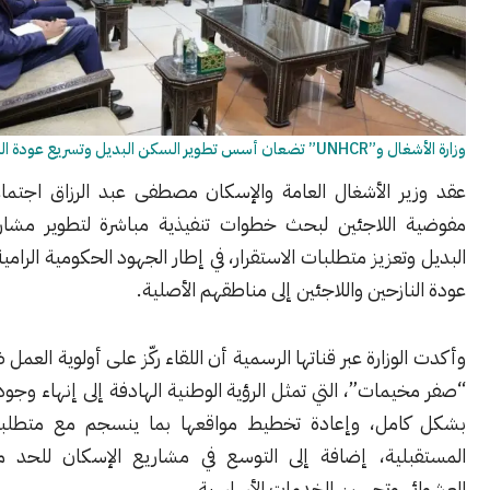
كن البديل وتسريع عودة النازحين
ر الأشغال العامة والإسكان مصطفى عبد الرزاق اجتماعاً مع وفد
اللاجئين لبحث خطوات تنفيذية مباشرة لتطوير مشاريع السكن
تعزيز متطلبات الاستقرار، في إطار الجهود الحكومية الرامية إلى تسريع
ازحين واللاجئين إلى مناطقهم الأصلية.
وزارة عبر قناتها الرسمية أن اللقاء ركّز على أولوية العمل ضمن حملة
مات”، التي تمثل الرؤية الوطنية الهادفة إلى إنهاء وجود المخيمات
مل، وإعادة تخطيط مواقعها بما ينسجم مع متطلبات التنمية
لية، إضافة إلى التوسع في مشاريع الإسكان للحد من التوسع
ي وتحسين الخدمات الأساسية.