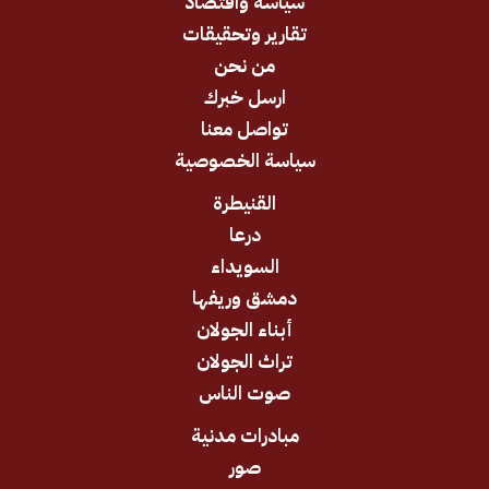
سياسة واقتصاد
تقارير وتحقيقات
من نحن
ارسل خبرك
تواصل معنا
سياسة الخصوصية
القنيطرة
درعا
السويداء
دمشق وريفها
أبناء الجولان
تراث الجولان
صوت الناس
مبادرات مدنية
صور