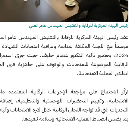
ئة المركزية للرقابة والتفتيش المهندس عامر العلي
 الهيئة المركزية للرقابة والتفتيش المهندس عامر العلي اجتماعاً
ع اللجنة المكلفة بمتابعة ومراقبة امتحانات الشهادة العامة لعام
202، بحضور نائبه الدكتور عصام خليف، حيث جرى استعراض الخطة
ة الموضوعة للامتحانات والوقوف على جاهزية فرق المتابعة قبل
لعملية الامتحانية.
لاجتماع على مراجعة الإجراءات الرقابية المعتمدة داخل المراكز
نية، وتقييم التحضيرات اللوجستية والتنظيمية، إضافة إلى بحث
 التي قد تواجه اللجان الرقابية خلال فترة الامتحانات وآليات معالجتها
 انضباط العملية الامتحانية وسلامة تنفيذها.