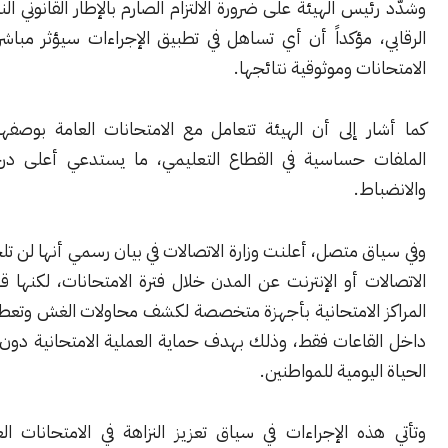
يس الهيئة على ضرورة الالتزام الصارم بالإطار القانوني الناظم للعمل
 مؤكداً أن أي تساهل في تطبيق الإجراءات سيؤثر مباشرة في نزاهة
ات وموثوقية نتائجها.
ر إلى أن الهيئة تتعامل مع الامتحانات العامة بوصفها أحد أكثر
 حساسية في القطاع التعليمي، ما يستدعي أعلى درجات الدقة
ط.
 متصل، أعلنت وزارة الاتصالات في بيان رسمي أنها لن تلجأ إلى قطع
ت أو الإنترنت عن المدن خلال فترة الامتحانات، لكنها قامت بتزويد
 الامتحانية بأجهزة متخصصة لكشف محاولات الغش وتعطيل الإنترنت
اعات فقط، وذلك بهدف حماية العملية الامتحانية دون التأثير على
ليومية للمواطنين.
ه الإجراءات في سياق تعزيز النزاهة في الامتحانات العامة، ورفع