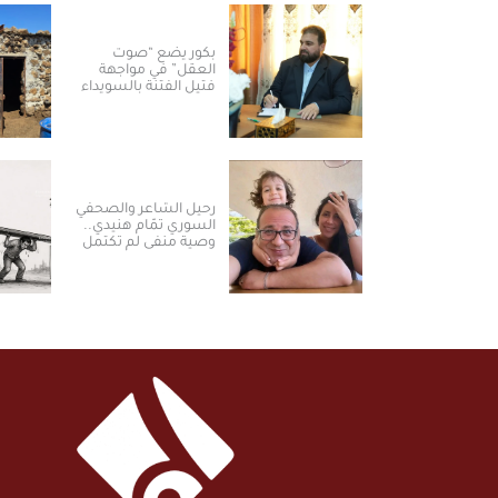
بكور يضع “صوت
العقل” في مواجهة
فتيل الفتنة بالسويداء
رحيل الشاعر والصحفي
السوري تمّام هنيدي..
وصية منفى لم تكتمل