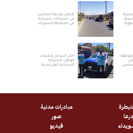
كنية
قتيلان وأربعة مصابين
وية..
في اشتباكات مسلحة
موية
في محافظة السويداء
مشق
خطوطها
أمان السائح ونغمات
خل
الوطن: الشرطة
لمساس
السياحية تعزز تجربة
العودة والسياحة في
سوريا
نيطرة
مبادرات مدنية
رعا
صور
ويداء
فيديو