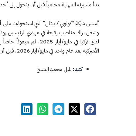
بدأ مسيرته المهنية محامياً قبل أن يتحول إلى أحد أ
أسس شركة “كولوني كابيتال” التي استحوذت على أص
وشغل براك مناصب رفيعة في عهدي الرئيسين رونالد ر
لدى تركيا في مايو/أيار 25
الأميركية بعد عام واحد في مايو/أيار 2026، قبل أن تعيد تكليفه مجدداً بدور مركزي في إدارة ملفي سوريا والعراق.
كتبه:
بلال محمد الشيخ