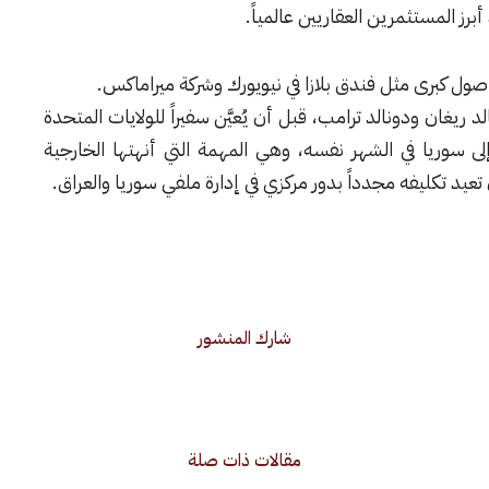
برز المستثمرين العقاريين عالمياً.
ول كبرى مثل فندق بلازا في نيويورك وشركة ميراماكس.
يغان ودونالد ترامب، قبل أن يُعيَّن سفيراً للولايات المتحدة
20، ثم مبعوثاً خاصاً إلى سوريا في الشهر نفسه، وهي المهمة التي أنهتها الخارجية
شارك المنشور
مقالات ذات صلة