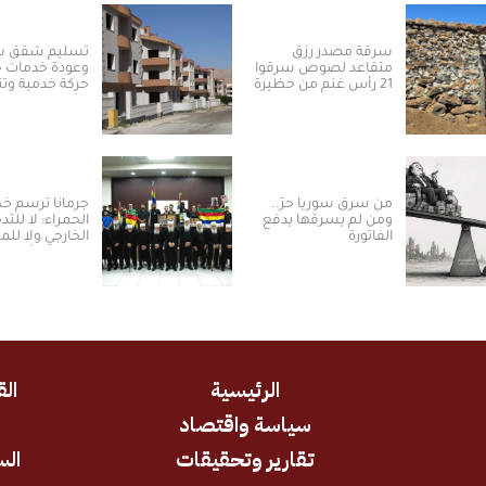
سرقة مصدر رزق
تسليم شقق س
متقاعد لصوص سرقوا
وعودة خدمات حي
21 رأس غنم من حظيرة
حركة خدمية وتن
في ريف القنيطرة
نشطة بريف د
(فيديو)
من سرق سوريا حرّ..
جرمانا ترسم 
ومن لم يسرقها يدفع
الحمراء: لا للتد
الفاتورة
الخارجي ولا ل
بالسلم الأهلي
الرئيسية
الق
سياسة واقتصاد
د
تقارير وتحقيقات
الس