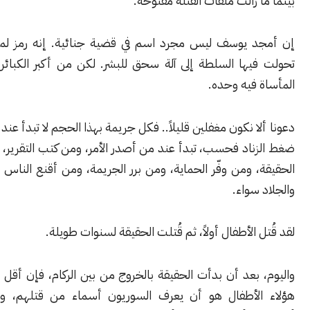
 زالت ملفات القتلة مفتوحة.
 يوسف ليس مجرد اسم في قضية جنائية. إنه رمز لمرحلة كاملة
يها السلطة إلى آلة سحق للبشر. لكن من أكبر الكبائر أن نختصر
فيه وحده.
ا نكون مغفلين قليلاً.. فكل جريمة بهذا الحجم لا تبدأ عند القاتل الذي
ناد فحسب، تبدأ عند من أصدر الأمر، ومن كتب التقرير، ومن أخفى
 ومن وفّر الحماية، ومن برر الجريمة، ومن أقنع الناس أن الضحية
سواء.
 الأطفال أولاً، ثم قُتلت الحقيقة لسنوات طويلة.
بعد أن بدأت الحقيقة بالخروج من بين الركام، فإن أقل ما يستحقه
لأطفال هو أن يعرف السوريون أسماء من قتلهم، وأسماء من