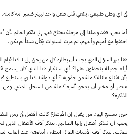
طن طبيعي، يكفي قتل طفل واحد ليهتز ضمير أمة كاملة.
 فقد وصلنا إلى مرحلة نحتاج فيها إلى تذكير العالم بأن أطفالاً كاملين
ع أمهم وأبيهم، ثم مرت السنوات وكأن شيئاً لم يكن.
 السؤال الذي يجب أن يطارد كل من يحنّ إلى تلك الأيام السوداء: أي
يلة يتحدثون عنها؟ أي استقرار هذا الذي كان يسمح لأجهزة الأمن
ع عائلة كاملة من جذورها؟ أي دولة تلك التي يستطيع فيها ضابط أو
 مخبر أن يمحو أسرة كاملة من السجل المدني ومن الحياة ومن
ع اليوم من يقول إن الأوضاع كانت أفضل في زمن النظام الساقط،
تذكر أطفال رانيا العباسي. نتذكر آلاف الأطفال الذين لم يعودوا إلى
نتذكر آلاف الأمهات اللواتي انتظرن أبناءهن عند أبواب السجون. نتذكر