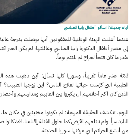
؟ اسألوا أطفال رانيا العباسي
لنت الهيئة الوطنية للمفقودين أنها توصلت بدرجة عالية من اليقين
 أطفال الدكتورة رانيا العباسي وعائلتها، لم يكن الخبر اكتشافاً جديداً
ان فتحاً لجراح لم تلتئم يوماً.
ر عاماً تقريباً، وسوريا كلها تسأل: أين ذهبت هذه العائلة؟ أين
التي كرّست حياتها لعلاج الناس؟ أين زوجها الطبيب؟ أين الأطفال
ن أكبر أحلامهم أن يكبروا بين ألعابهم ومدارسهم وأحضان والديهم؟
تكشف الحقيقة المرعبة: لم يكونوا مختبئين في مكان ما، ولم يغادروا
راً، ولم تبتلعهم الأرض كما حاول القتلة إقناعنا. لقد كانوا ضحية واحدة
الجرائم التي عرفتها سوريا الحديثة.