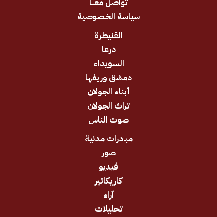
تواصل معنا
سياسة الخصوصية
القنيطرة
درعا
السويداء
دمشق وريفها
أبناء الجولان
تراث الجولان
صوت الناس
مبادرات مدنية
صور
فيديو
كاريكاتير
آراء
تحليلات