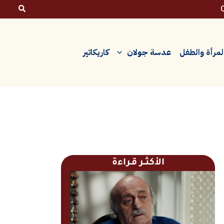
لمرأة والطفل
عدسة جولان
كاريكاتير
الأكثــر قـراءة