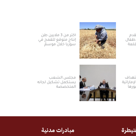
قدم
أكثر من 3 ملايين طن
لأطفال
إنتاج متوقع للقمح في
قلعة
سوريا خلال موسم
2026
تهداف
مجلس الشعب
إماراتية
يستكمل تشكيل لجانه
ورها
المتخصصة
نيطرة
مبادرات مدنية