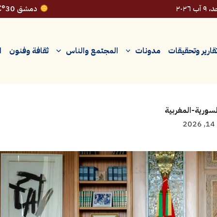
 آب ٢٠٢٦
دمشق 30°C
قارير وتحقيقات
مدونات
المجتمع والناس
ثقافة وفنون
ا
السورية-المغربية
2