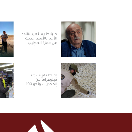
جنبلاط يستعيد لقاءه
الأخير بالأسد: حديث
عن حمزة الخطيب
وتحذير من مشاريع
تقسيم سوريا
إحباط تهريب 17.5
كيلوغراماً من
المخدرات ونحو 100
ألف حبة في ريف
القنيطرة