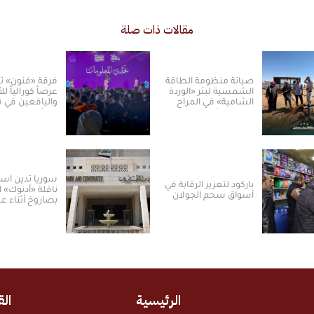
مقالات ذات صلة
صيانة منظومة الطاقة
فرقة «فنون» ت
الشمسية لبئر «الوردة
عرضاً كورالياً ل
الشامية» في المراح
واليافعين في 
بريف دمشق
دمشق
سوريا تدين اس
باركود لتعزيز الرقابة في
ناقلة «أدنوك» ال
أسواق سحم الجولان
بصاروخ أثناء عب
مضيق هرمز
الرئيسية
الق