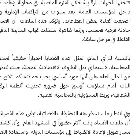
لجهات الرقابية خلال الفترة الماضية، في محاولة لإعادة ضبط العمل
مؤسسات العامة، بعد سنوات من التراكمات الإدارية والمالية التي
فاءة بعض القطاعات. وتؤكد هذه الملفات أن الفساد لم يكن
ردية فحسب، وإنما ظاهرة استغلت غياب المتابعة الدقيقة والرقابة
في مراحل سابقة.
للرأي العام، تمثل هذه القضايا اختباراً حقيقياً لجدية إجراءات
، لا سيما في ظل الظروف الاقتصادية الصعبة، حيث يُنظر إلى كل ليرة
ل العام على أنها مورد أساسي يجب حمايته. كما تفتح هذه القضية
مام تساؤلات أوسع حول ضرورة تحديث أنظمة الرقابة، وتعزيز
، وربط المسؤولية بالمحاسبة الفعلية.
ار ما ستسفر عنه التحقيقات القضائية، تبقى هذه القضية مؤشراً على
 الفساد باتت أكثر حضوراً في المشهد العام، وأن كشفها جزءاً من
ل لإعادة الانضباط إلى مؤسسات الدولة، واستعادة الثقة بأن المال