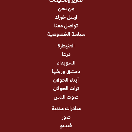
تقارير وتحقيقات
من نحن
ارسل خبرك
تواصل معنا
سياسة الخصوصية
القنيطرة
درعا
السويداء
دمشق وريفها
أبناء الجولان
تراث الجولان
صوت الناس
مبادرات مدنية
صور
فيديو