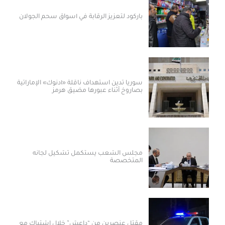
باركود لتعزيز الرقابة في أسواق سحم الجولان
سوريا تدين استهداف ناقلة «أدنوك» الإماراتية
بصاروخ أثناء عبورها مضيق هرمز
مجلس الشعب يستكمل تشكيل لجانه
المتخصصة
مقتل عنصرين من “داعش” خلال اشتباك مع