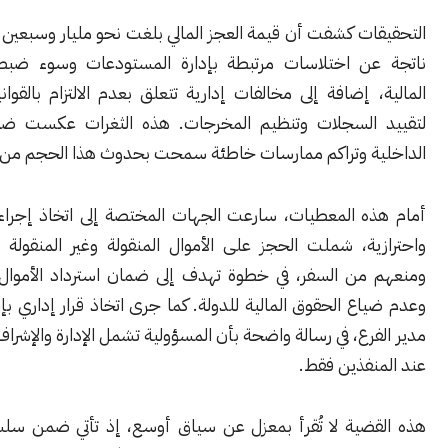
ت كشفت أن قيمة العجز المالي بلغت نحو مليار وسبعين مليون ليرة،
ن اختلاسات مرتبطة بإدارة المستودعات وسوء ضبط العمليات
 إضافة إلى مخالفات إدارية تتعلق بعدم الالتزام بالقوانين الناظمة
السجلات وتنظيم المخرجات. هذه الثغرات عكست ضعف الرقابة
ة وتراكم ممارسات خاطئة سمحت بحدوث هذا الحجم من الهدر.
ه المعطيات، سارعت الجهات المختصة إلى اتخاذ إجراءات قانونية
ية، شملت الحجز على الأموال المنقولة وغير المنقولة للمتورطين،
من السفر، في خطوة تهدف إلى ضمان استرداد الأموال المختلسة
ع الحقوق المالية للدولة. كما جرى اتخاذ قرار إداري بإنهاء تكليف
رع، في رسالة واضحة بأن المسؤولية تشمل الإدارة والإشراف ولا تتوقف
نفذين فقط.
ضية لا تُقرأ بمعزل عن سياق أوسع، إذ تأتي ضمن سلسلة ملفات