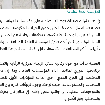
لعامة للطباعة
تزايد فيه الضغوط الاقتصادية على مؤسسات الدولة، برزت إلى العلن
اد مالي جديدة داخل إحدى الجهات الحكومية، لتعيد ملف حماية
عام إلى الواجهة. فقد كشفت تحقيقات رقابية عن اختلاس مالي تجاوز
ليرة سورية في أحد فروع المؤسسة العامة للطباعة، في واقعة وُصفت
 أكبر المخالفات المكتشفة خلال الفترة الأخيرة في هذا القطاع.
دأت مع جولة رقابية نفذتها الهيئة المركزية للرقابة والتفتيش، ضمن
ا الدوري لمتابعة أداء المؤسسات العامة. وما إن دخلت الفرق
 إلى الفرع المعني، حتى بدأت المؤشرات الأولى للخلل تظهر في
 والمستودعات، حيث لوحظ وجود فروقات كبيرة بين القيم الدفترية
دات الفعلية، إلى جانب نقص واضح في مبالغ كان يفترض تحصيلها
ا وفق الأصول.