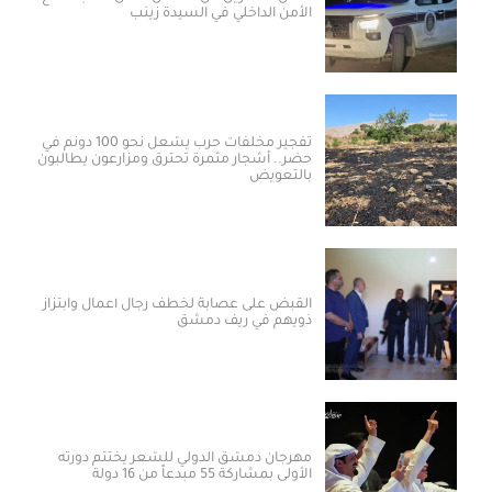
الأمن الداخلي في السيدة زينب
تفجير مخلفات حرب يشعل نحو 100 دونم في
حضر.. أشجار مثمرة تحترق ومزارعون يطالبون
بالتعويض
القبض على عصابة لخطف رجال أعمال وابتزاز
ذويهم في ريف دمشق
مهرجان دمشق الدولي للشعر يختتم دورته
الأولى بمشاركة 55 مبدعاً من 16 دولة