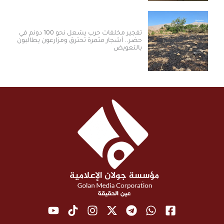
تفجير مخلفات حرب يشعل نحو 100 دونم في
حضر.. أشجار مثمرة تحترق ومزارعون يطالبون
بالتعويض