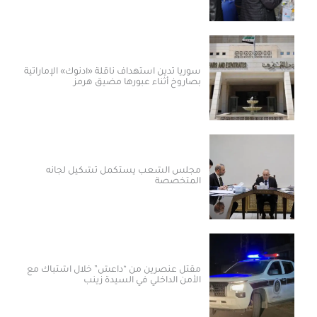
سوريا تدين استهداف ناقلة «أدنوك» الإماراتية
بصاروخ أثناء عبورها مضيق هرمز
مجلس الشعب يستكمل تشكيل لجانه
المتخصصة
مقتل عنصرين من “داعش” خلال اشتباك مع
الأمن الداخلي في السيدة زينب