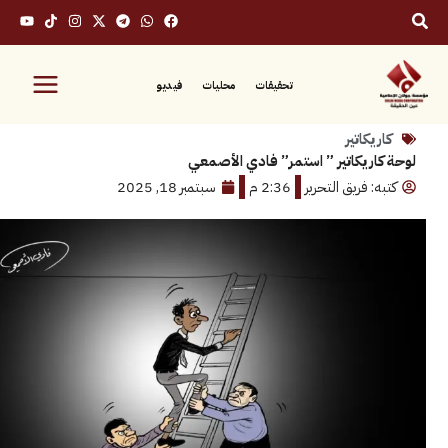
تحقيقات
محليات
فيديو
كاتير
ريكاتير ” استمر” فادي الأصمعي
 فريق التحرير
2:36 م
سبتمبر 18, 2025