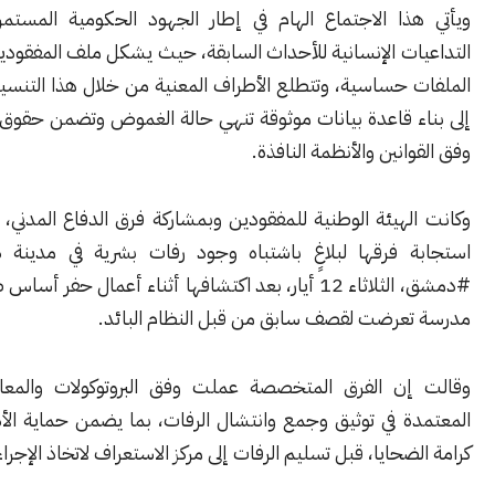
ذا الاجتماع الهام في إطار الجهود الحكومية المستمرة لمعالجة
ت الإنسانية للأحداث السابقة، حيث يشكل ملف المفقودين أحد أكثر
 حساسية، وتتطلع الأطراف المعنية من خلال هذا التنسيق المشترك
ء قاعدة بيانات موثوقة تنهي حالة الغموض وتضمن حقوق المتضررين
انين والأنظمة النافذة.
هيئة الوطنية للمفقودين وبمشاركة فرق الدفاع المدني، قد أعلنت،
 فرقها لبلاغٍ باشتباه وجود رفات بشرية في مدينة دوما بريف
#دمشق، الثلاثاء 12 أيار، بعد اكتشافها أثناء أعمال حفر أساس ضمن موقع
عرضت لقصف سابق من قبل النظام البائد.
ن الفرق المتخصصة عملت وفق البروتوكولات والمعايير المهنية
 في توثيق وجمع وانتشال الرفات، بما يضمن حماية الأدلة واحترام
ضحايا، قبل تسليم الرفات إلى مركز الاستعراف لاتخاذ الإجراءات اللازمة.