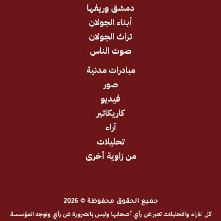
دمشق وريفها
أبناء الجولان
تراث الجولان
صوت الناس
مبادرات مدنية
صور
فيديو
كاريكاتير
آراء
تحليلات
من زاوية أخرى
جميع الحقوق محفوظة © 2026
والتحليلات تعبر عن رأي أصحابها وليس بالضرورة عن رأي وتوجه المؤسسة