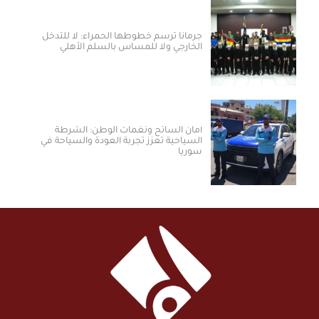
جرمانا ترسم خطوطها الحمراء: لا للتدخل
الخارجي ولا للمساس بالسلم الأهلي
أمان السائح ونغمات الوطن: الشرطة
السياحية تعزز تجربة العودة والسياحة في
سوريا