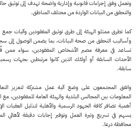
ق إجراءات قانونية وإدارية واضحة تهدف إلى توثيق حالات الفقدان
من البيانات الواردة من مختلف المناطق.
ق ممثلو الهيئة إلى طرق توثيق المفقودين وآليات جمع المعلومات،
 التحقق من صحة البيانات، بما يضمن الوصول إلى سجلات دقيقة
ي معرفة مصير الأشخاص المفقودين، سواء ممن فُقدوا خلال
 السابقة أو أولئك الذين كانوا مرتبطين بجهات رسمية في فترات
لمجتمعون على وضع آلية عمل مشتركة لتعزيز التعاون وتبادل
ت بين المجالس البلدية والهيئة العامة للمفقودين، مع التأكيد على
افر كافة الجهود الرسمية والأهلية لتذليل العقبات الإجرائية، بما
 تسريع وتيرة العمل وتوفير إجابات دقيقة لأهالي المفقودين في
درعا.