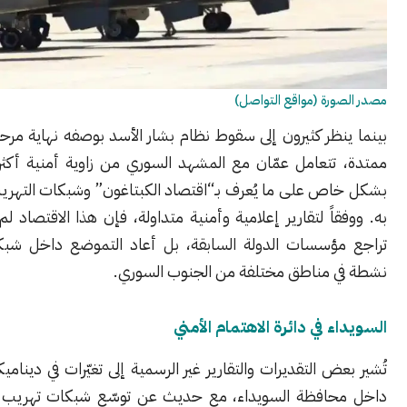
رة (مواقع التواصل)
نظر كثيرون إلى سقوط نظام بشار الأسد بوصفه نهاية مرحلة سياسية
تعامل عمّان مع المشهد السوري من زاوية أمنية أكثر حذراً، تركّز
ص على ما يُعرف بـ“اقتصاد الكبتاغون” وشبكات التهريب المرتبطة
اً لتقارير إعلامية وأمنية متداولة، فإن هذا الاقتصاد لم يختفِ مع
ؤسسات الدولة السابقة، بل أعاد التموضع داخل شبكات محلية
 مناطق مختلفة من الجنوب السوري.
 في دائرة الاهتمام الأمني
ض التقديرات والتقارير غير الرسمية إلى تغيّرات في ديناميكيات النفوذ
افظة السويداء، مع حديث عن توسّع شبكات تهريب يُعتقد أنها