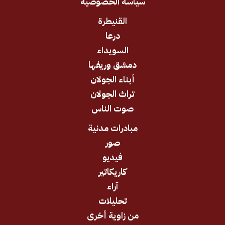
سياسة الخصوصية
القنيطرة
درعا
السويداء
دمشق وريفها
أبناء الجولان
تراث الجولان
صوت الناس
مبادرات مدنية
صور
فيديو
كاريكاتير
آراء
تحليلات
من زاوية أخرى