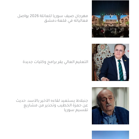
مهرجان صيف سوريا للعائلة 2026 يواصل
فعالياته في قلعة دمشق
التعليم العالي يقر برامج وكليات جديدة
جنبلاط يستعيد لقاءه الأخير بالأسد: حديث
عن حمزة الخطيب وتحذير من مشاريع
تقسيم سوريا