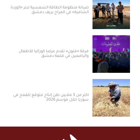
صيانة منظومة الطاقة الشمسية لبئر «الوردة
الشامية» في المراح بريف دمشق
فرقة «فنون» تقدم عرضاً كورالياً للأطفال
واليافعين في قلعة دمشق
أكثر من 3 ملايين طن إنتاج متوقع للقمح في
سوريا خلال موسم 2026