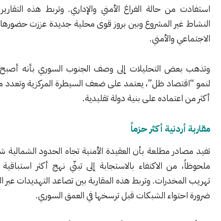
من حالة الفراغ الأمني والإداري. وتربط هذه التقارير بين ازدياد
غير المشروع وبين بروز قوى محلية جديدة عززت حضورها في المشهد
ي والأمني.
عض التحليلات إلى وصف الجنوب السوري بأنه أصبح بيئة قابلة
تصاد ظل”، يعتمد على ضعف السيطرة المركزية وتعدد مراكز النفوذ،
اعتماده على بنية دولة تقليدية.
ردنية أكثر حزماً
در مطلعة بأن العقيدة الأمنية تجاه الحدود الشمالية شهدت تحولاً
 من الاكتفاء بالاستجابة إلى تبنّي نهج أكثر استباقية في مواجهة
مخدرات. وتربط هذه المقاربة بين تصاعد التهديدات عبر الحدود وبين
حتواء الشبكات قبل ترسخها في العمق السوري.