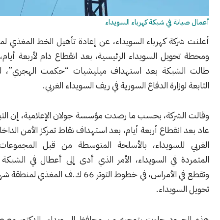
نة في شبكة كهرباء السويداء
ركة كهرباء السويداء، عن إعادة تأهيل الخط المغذي لمنطقة شهبا
ويل السويداء الرئيسية، بعد انقطاع دام لأربعة أيام، إثر أعطال
لشبكة بعد استهداف ميليشيات “حكمت الهجري”، لقوى الأمن
وزارة الدفاع السورية في ريف السويداء الغربي.
شركة، بحسب ما رصدت مؤسسة جولان الإعلامية، إن التيار الكهربائي
انقطاع أربعة أيام، بعد استهداف نقاط تمركز الأمن الداخلي في الريف
للسويداء، بالأسلحة المتوسطة من قبل المجموعات المسلحة
 في السويداء، الأمر الذي أدى إلى أعطال في الشبكة الكهربائية،
وتقطع في الأمراس، في خطوط التوتر 66 ك.ف المغذي لمنطقة شهبا، ومحطة
سويداء.
هود جاءت بتوجيه من محافظ السويداء، الدكتور مصطفى البكور،