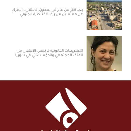
بعد أكثر من عام في سجون الاحتلال… الإفراج
عن معتقلين من ريف القنيطرة الجنوبي
التشريعات القانونية لا تحمي الأطفال من
العنف المجتمعي والمؤسساتي في سوريا