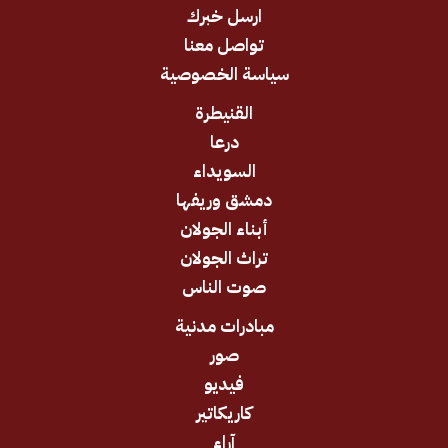
ارسل خبرك
تواصل معنا
سياسة الخصوصية
القنيطرة
درعا
السويداء
دمشق وريفها
أبناء الجولان
تراث الجولان
صوت الناس
مبادرات مدنية
صور
فيديو
كاريكاتير
آراء