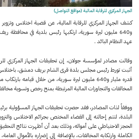
ركزي للرقابة المالية (مواقع التواصل)
از المركزي للرقابة المالية، عن قضية اختلاس وتزوير بقيمة مليار
64 مليون ليرة سورية، ارتكبها رئيس بلدية في محافظة ريف دمشق في
م البائد .
صادر لمؤسسة جولان، إن تحقيقات الجهاز المركزي للرقابة المالية
رط رئيس مجلس بلدة قرى الشام بريف دمشق، باختلاس مبلغ مالي
قدره مليار و640 مليون ليرة سورية، من خلال قيامه بارتكاب مجموعة من
ت والتجاوزات المالية المرتبطة بمنح رخص وتسوية مخالفات البناء.
لذات المصادر، فقد حصرت تحقيقات الجهاز المسؤولية برئيس مجلس
لتتم إحالته إلى القضاء المختص بجرائم الاختلاس والتزوير، مع إلقاء
احتياطي على أمواله، وذلك بعد أن أظهرت نتائج التحقيق مسؤوليته
وارتكابه المخالفات، بالإضافة إلى إضراره بالأموال العامة، والتي بلغت