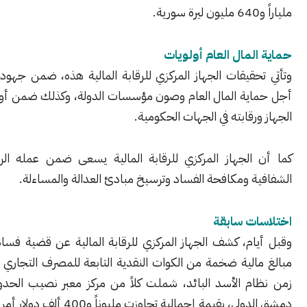
لمال العام أولويات
قيقات الجهاز المركزي للرقابة المالية هذه، ضمن جهود الجهاز من
ية المال العام وصون مؤسسات الدولة، وكذلك ضمن أولويات عمل
رقابته في الجهات الحكومية.
الجهاز المركزي للرقابة المالية يسعى ضمن عمله الرقابي لتعزيز
 ومكافحة الفساد وترسيخ مبادئ العدالة والمساءلة.
ت سابقة
ام، كشف الجهاز المركزي للرقابة المالية عن قضية فساد واختلاس
لية ضخمة من الكوات النقدية التابعة للمصرف التجاري السوري، في
م الأسد البائد، شملت كلاً من مركز معبر نصيب الحدودي ومطار
، بقيمة إجمالية تجاوزت مليوناً و400 ألف دولار أمريكي.