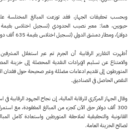
حقيقات الجهاز، فقد توزعت المبالغ المختلسة على موقعين
حيويين، هما: معبر نصيب الحدودي (تسجيل اختلاس بقيمة 800 ألف
طار دمشق الدولي (تسجيل اختلاس بقيمة 635 ألف دولار).
لتقارير الرقابية أن الجرم تم عبر استغلال المشرفين لمناصبهم
اع عن تسليم الإيرادات النقدية المحصلة إلى خزينة المصرف. وعمد
ن إلى تقديم ادعاءات مضللة وغير صحيحة حول فقدان الأموال لتبرير
لحاصل في الصناديق.
هاز المركزي للرقابة المالية، إن نجاح الجهود الرقابية في استرداد مبلغ
 ألف دولار حتى الآن كجزء من المبالغ المفقودة، مع استمرار الإجراءات
ة والتحقيقية لملاحقة المتورطين واستعادة كامل المبالغ المتبقية
خزينة العامة.